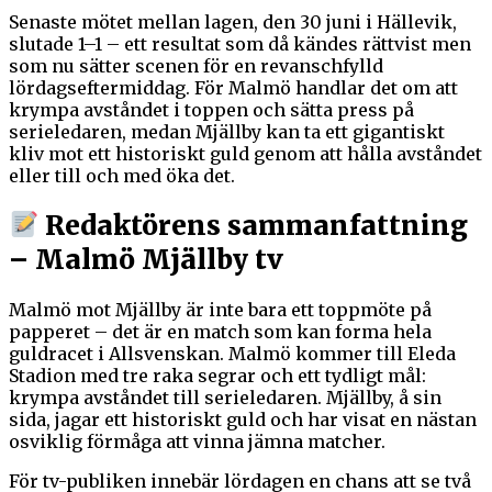
Senaste mötet mellan lagen, den 30 juni i Hällevik,
slutade 1–1 – ett resultat som då kändes rättvist men
som nu sätter scenen för en revanschfylld
lördagseftermiddag. För Malmö handlar det om att
krympa avståndet i toppen och sätta press på
serieledaren, medan Mjällby kan ta ett gigantiskt
kliv mot ett historiskt guld genom att hålla avståndet
eller till och med öka det.
Redaktörens sammanfattning
– Malmö Mjällby tv
Malmö mot Mjällby är inte bara ett toppmöte på
papperet – det är en match som kan forma hela
guldracet i Allsvenskan. Malmö kommer till Eleda
Stadion med tre raka segrar och ett tydligt mål:
krympa avståndet till serieledaren. Mjällby, å sin
sida, jagar ett historiskt guld och har visat en nästan
osviklig förmåga att vinna jämna matcher.
För tv-publiken innebär lördagen en chans att se två