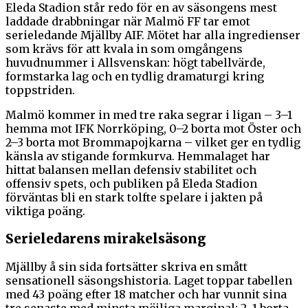
Eleda Stadion står redo för en av säsongens mest
laddade drabbningar när Malmö FF tar emot
serieledande Mjällby AIF. Mötet har alla ingredienser
som krävs för att kvala in som omgångens
huvudnummer i Allsvenskan: högt tabellvärde,
formstarka lag och en tydlig dramaturgi kring
toppstriden.
Malmö kommer in med tre raka segrar i ligan – 3–1
hemma mot IFK Norrköping, 0–2 borta mot Öster och
2–3 borta mot Brommapojkarna – vilket ger en tydlig
känsla av stigande formkurva. Hemmalaget har
hittat balansen mellan defensiv stabilitet och
offensiv spets, och publiken på Eleda Stadion
förväntas bli en stark tolfte spelare i jakten på
viktiga poäng.
Serieledarens mirakelsäsong
Mjällby å sin sida fortsätter skriva en smått
sensationell säsongshistoria. Laget toppar tabellen
med 43 poäng efter 18 matcher och har vunnit sina
tre senaste med minsta möjliga marginal: 2–1 borta