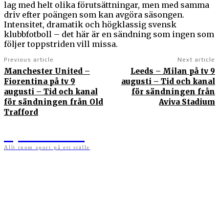
lag med helt olika förutsättningar, men med samma
driv efter poängen som kan avgöra säsongen.
Intensitet, dramatik och högklassig svensk
klubbfotboll – det här är en sändning som ingen som
följer toppstriden vill missa.
Previous article
Next article
Manchester United –
Leeds – Milan på tv 9
Fiorentina på tv 9
augusti – Tid och kanal
augusti – Tid och kanal
för sändningen från
för sändningen från Old
Aviva Stadium
Trafford
Sportens.se
Allt inom sport på ett ställe
På sportens.se publicerar vi nyheter, guider, speltips och införartiklar till allt som har
med sport att göra. Vi publicerar självklart artiklar som kan betraktas som nyheter, men
vi vill alltid också ha med ett visst mått av åsikter i det som publiceras. Sajten görs av
sportälskare som ständigt håller sig uppdaterade kring det absolut senaste som händer
i sportvärlden. Artiklarna skapas utifrån deras kunskaper som hämtas runtom internet
och den verkliga världen. Vi kan ha fel, men våra åsikter är alltid relevanta. Fotboll,
ishockey, tennis, friidrott, basket, amerikansk fotboll, längdskidor, skidskytte, golf,
cykel, motorsport, pingis och trav är sporter som vi särskilt gillar att skriva nyheter om.
OM OSS