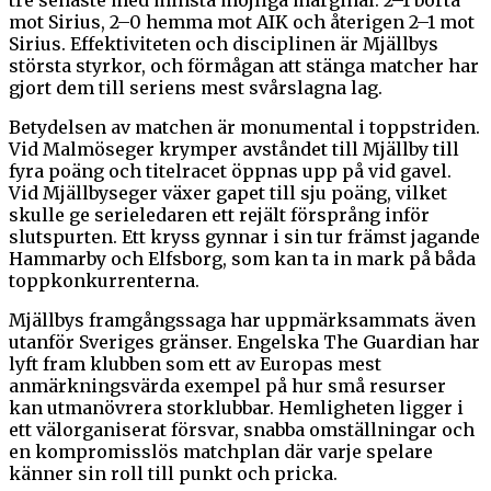
mot Sirius, 2–0 hemma mot AIK och återigen 2–1 mot
Sirius. Effektiviteten och disciplinen är Mjällbys
största styrkor, och förmågan att stänga matcher har
gjort dem till seriens mest svårslagna lag.
Betydelsen av matchen är monumental i toppstriden.
Vid Malmöseger krymper avståndet till Mjällby till
fyra poäng och titelracet öppnas upp på vid gavel.
Vid Mjällbyseger växer gapet till sju poäng, vilket
skulle ge serieledaren ett rejält försprång inför
slutspurten. Ett kryss gynnar i sin tur främst jagande
Hammarby och Elfsborg, som kan ta in mark på båda
toppkonkurrenterna.
Mjällbys framgångssaga har uppmärksammats även
utanför Sveriges gränser. Engelska The Guardian har
lyft fram klubben som ett av Europas mest
anmärkningsvärda exempel på hur små resurser
kan utmanövrera storklubbar. Hemligheten ligger i
ett välorganiserat försvar, snabba omställningar och
en kompromisslös matchplan där varje spelare
känner sin roll till punkt och pricka.