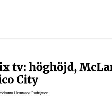
SPORTER
SPORTGUIDER
SPELTIPS
STREAMING
x tv: höghöjd, McLa
ico City