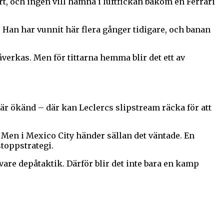
rt, och ingen vill hamna i luftfickan bakom en Ferrari
 Han har vunnit här flera gånger tidigare, och banan
verkas. Men för tittarna hemma blir det ett av
är ökänd – där kan Leclercs slipstream räcka för att
. Men i Mexico City händer sällan det väntade. En
stoppstrategi.
are depåtaktik. Därför blir det inte bara en kamp