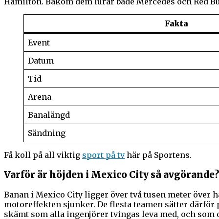
Hamilton. Bakom dem lurar både Mercedes och Red Bull
Fakta
Event
Datum
Tid
Arena
Banalängd
Sändning
Få koll på all viktig
sport på tv
här på Sportens.
Varför är höjden i Mexico City så avgörande
Banan i Mexico City ligger över två tusen meter över h
motoreffekten sjunker. De flesta teamen sätter därför 
skämt som alla ingenjörer tvingas leva med, och som o