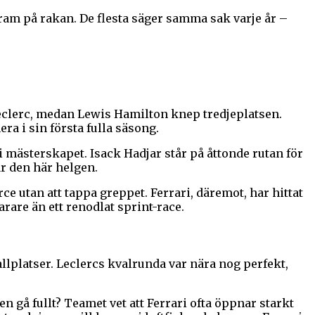
fram på rakan. De flesta säger samma sak varje år –
Leclerc, medan Lewis Hamilton knep tredjeplatsen.
a i sin första fulla säsong.
 i mästerskapet. Isack Hadjar står på åttonde rutan för
är den här helgen.
rce utan att tappa greppet. Ferrari, däremot, har hittat
rare än ett renodlat sprint-race.
allplatser. Leclercs kvalrunda var nära nog perfekt,
 gå fullt? Teamet vet att Ferrari ofta öppnar starkt