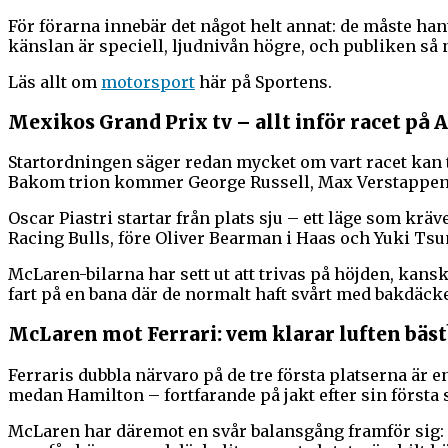
För förarna innebär det något helt annat: de måste han
känslan är speciell, ljudnivån högre, och publiken så
Läs allt om
motorsport
här på Sportens.
Mexikos Grand Prix tv – allt inför racet p
Startordningen säger redan mycket om vart racet kan 
Bakom trion kommer George Russell, Max Verstappen oc
Oscar Piastri startar från plats sju – ett läge som krä
Racing Bulls, före Oliver Bearman i Haas och Yuki Tsun
McLaren-bilarna har sett ut att trivas på höjden, kanske
fart på en bana där de normalt haft svårt med bakdäcken
McLaren mot Ferrari: vem klarar luften bäst
Ferraris dubbla närvaro på de tre första platserna är e
medan Hamilton – fortfarande på jakt efter sin första se
McLaren har däremot en svår balansgång framför sig: s