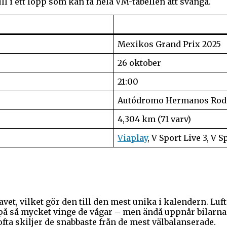
 i ett lopp som kan få hela VM-tabellen att svänga.
Mexikos Grand Prix 2025
26 oktober
21:00
Autódromo Hermanos Rodr
4,304 km (71 varv)
Viaplay
, V Sport Live 3, V 
?
avet, vilket gör den till den mest unika i kalendern. Lu
på så mycket vinge de vågar – men ändå uppnår bilarna t
fta skiljer de snabbaste från de mest välbalanserade.