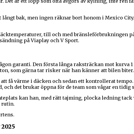
 Det är ett lopp som ofta avgörs av kylning, inte ren fa
t långt bak, men ingen räknar bort honom i Mexico City.
 däcktemperaturer, till och med bränsleförbrukningen på
sändning på Viaplay och V Sport.
ågon garanti. Den första långa raksträckan mot kurva 1 
n, som gärna tar risker när han känner att bilen biter.
r att få värme i däcken och sedan ett kontrollerat tempo
rd, och det brukar öppna för de team som vågar en tidig 
eplats kan han, med rätt tajming, plocka ledning tack v
rutin.
rtens.
 2025