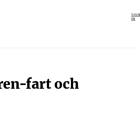
SIG
POOLSPEL
MORE
SPEL
BIOGRAFIER
OM
IN
ren-fart och