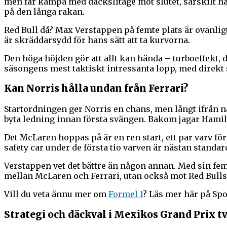
men får kämpa med däckslitage mot slutet, särskilt här.
på den långa rakan.
Red Bull då? Max Verstappen på femte plats är ovanlig
är skräddarsydd för hans sätt att ta kurvorna.
Den höga höjden gör att allt kan hända – turboeffekt,
säsongens mest taktiskt intressanta lopp, med direkt 
Kan Norris hålla undan från Ferrari?
Startordningen ger Norris en chans, men långt ifrån n
byta ledning innan första svängen. Bakom jagar Hamilto
Det McLaren hoppas på är en ren start, ett par varv fö
safety car under de första tio varven är nästan standa
Verstappen vet det bättre än någon annan. Med sin femt
mellan McLaren och Ferrari, utan också mot Red Bulls 
Vill du veta ännu mer om
Formel 1
? Läs mer här på Spo
Strategi och däckval i Mexikos Grand Prix tv