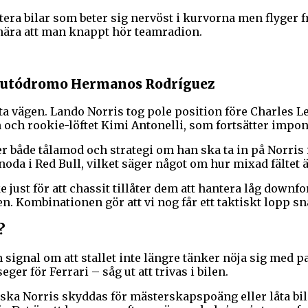
tera bilar som beter sig nervöst i kurvorna men flyger 
 nära att man knappt hör teamradion.
å Autódromo Hermanos Rodríguez
ta vägen. Lando Norris tog pole position före Charles 
h rookie-löftet Kimi Antonelli, som fortsätter imponer
ver både tålamod och strategi om han ska ta in på Norris
oda i Red Bull, vilket säger något om hur mixad fältet 
 just för att chassit tillåter dem att hantera låg downfo
. Kombinationen gör att vi nog får ett taktiskt lopp sna
?
n signal om att stallet inte längre tänker nöja sig med p
ger för Ferrari – såg ut att trivas i bilen.
ka Norris skyddas för mästerskapspoäng eller låta bilen