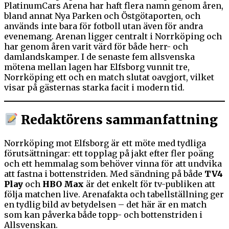
PlatinumCars Arena har haft flera namn genom åren,
bland annat Nya Parken och Östgötaporten, och
används inte bara för fotboll utan även för andra
evenemang. Arenan ligger centralt i Norrköping och
har genom åren varit värd för både herr- och
damlandskamper. I de senaste fem allsvenska
mötena mellan lagen har Elfsborg vunnit tre,
Norrköping ett och en match slutat oavgjort, vilket
visar på gästernas starka facit i modern tid.
Redaktörens sammanfattning
Norrköping mot Elfsborg är ett möte med tydliga
förutsättningar: ett topplag på jakt efter fler poäng
och ett hemmalag som behöver vinna för att undvika
att fastna i bottenstriden. Med sändning på både
TV4
Play
och
HBO Max
är det enkelt för tv-publiken att
följa matchen live. Arena­fakta och tabellställning ger
en tydlig bild av betydelsen – det här är en match
som kan påverka både topp- och bottenstriden i
Allsvenskan.