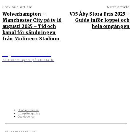
Previous article
Next article
Wolverhampton –
V75 Åby Stora Pris 2025 –
Manchester City på tv 16
Guide inför loppet och
augusti 2025 – Tid och
hela omgången
kanal för sändningen
från Molineux Stadium
Sportens.se
Allt inom sport på ett ställe
På sportens.se publicerar vi nyheter, guider, speltips och införartiklar till allt som har
med sport att göra. Vi publicerar självklart artiklar som kan betraktas som nyheter, men
vi vill alltid också ha med ett visst mått av åsikter i det som publiceras. Sajten görs av
sportälskare som ständigt håller sig uppdaterade kring det absolut senaste som händer
i sportvärlden. Artiklarna skapas utifrån deras kunskaper som hämtas runtom internet
och den verkliga världen. Vi kan ha fel, men våra åsikter är alltid relevanta. Fotboll,
ishockey, tennis, friidrott, basket, amerikansk fotboll, längdskidor, skidskytte, golf,
cykel, motorsport, pingis och trav är sporter som vi särskilt gillar att skriva nyheter om.
OM OSS
Om Sportens.se
Integritetspolicy
Cookiepolicy
© Sportense.se 2025