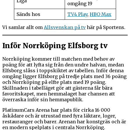
Liga
omgång 19
Sänds hos
TV4 Play
,
HBO Max
Vi samlar allt om
Allsvenskan på tv
här på Sportens.
Inför Norrköping Elfsborg tv
Norrköping kommer till matchen med behov av
poäng för att lyfta sig från den undre halvan, medan
Elfsborg slåss i toppskiktet av tabellen. Inför denna
omgång ligger Elfsborg på tredje plats med 36 poäng
och Norrköping på elfte plats med 19 poäng.
Skillnaden i tabelläget gör att gästerna får bära
favoritskapet, men hemmalaget har chansen att
överraska inför sin hemmapublik.
PlatinumCars Arena har plats för cirka 16 000
åskådare och är utrustad med fyra läktare, loger,
restauranger och barer. Arenan har konstgräs och är
en modern spelplats i centrala Norrköping.