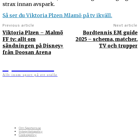
strax innan avspark.
Så ser du Viktoria Plzen Mlamö på tv ikväll.
Previous article
Next article
Viktoria Plzen – Malmö
Bordtennis EM guide
FF tv: allt om
2025 – schema, matcher,
sändningen på Disney+
TV och trupper
från Doosan Arena
Sportens.se
Allt inom sport på ett ställe
På sportens.se publicerar vi nyheter, guider, speltips och införartiklar till allt som har
med sport att göra. Vi publicerar självklart artiklar som kan betraktas som nyheter, men
vi vill alltid också ha med ett visst mått av åsikter i det som publiceras. Sajten görs av
sportälskare som ständigt håller sig uppdaterade kring det absolut senaste som händer
i sportvärlden. Artiklarna skapas utifrån deras kunskaper som hämtas runtom internet
och den verkliga världen. Vi kan ha fel, men våra åsikter är alltid relevanta. Fotboll,
ishockey, tennis, friidrott, basket, amerikansk fotboll, längdskidor, skidskytte, golf,
cykel, motorsport, pingis och trav är sporter som vi särskilt gillar att skriva nyheter om.
OM OSS
Om Sportens.se
Integritetspolicy
Cookiepolicy