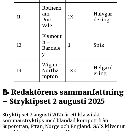
Rotherh
am –
Halvgar
11
1X
Port
dering
Vale
Plymout
h –
12
1
Spik
Barnsle
y
Wigan –
Helgard
13
Northa
1X2
ering
mpton
📝 Redaktörens sammanfattning
– Stryktipset 2 augusti 2025
Stryktipset 2 augusti 2025 är ett klassiskt
sommarstryktips med blandad kompott från
Superettan, Ettan, Norge och England. GAIS kliver ut