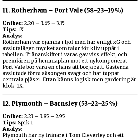
11.
Rotherham – Port Vale (58–23–19 %)
Unibet:
2.20 – 3.65 – 3.15
Tips:
1X
Analys:
Rotherham var ojämna i fjol men har enligt xG och
avslutslägen mycket som talar för kliv uppåt i
tabellen. Tränarskiftet i våras gav viss effekt, och
premiären på hemmaplan mot ett nykomponerat
Port Vale bör vara en chans att börja rätt. Gästerna
avslutade förra säsongen svagt och har tappat
centrala pjäser. Ettan känns logisk men gardering är
klok. 1X.
12.
Plymouth – Barnsley (53–22–25 %)
Unibet:
2.23 – 3.85 – 2.95
Tips:
Spik 1
Analys:
Plymouth har ny tränare i Tom Cleverley och ett