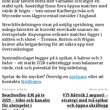
som klar favorit borta mot Värnamo och utgör en
stabil spik. Samtidigt finns flera öppna matcher med
värde åt höger – inte minst Karlbergs tvåa och
Wycombe som lågprocentad outsider i England.
Streckfördelningen visar på möjlig spridning, men
många favoriter är korrekt streckade snarare än
överspelade. Kupongens svåraste matcher ligger i
mitten och slutet – Tromsø, Burton och Wigan
kräver alla helgardering för att säkra upp mot
överraskningar.
Systemförslaget bygger på 4 spikar, 6 halvor och 3
helor – ett starkt 1728-radersbygge som balanserar
värde, risk och potential för hög utdelning.
Spelar du för mycket? Överväg en
spelpaus
eller att
kontakta
Stödlinjen
.
Previous article
Next article
Beachvolley-EM på tv
V75 Rättvik 2 augusti –
2025 – tider och kanaler
strategi med två spikar
för slutspelet i
och öppna skrällopp