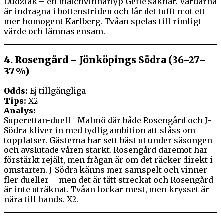
Dudziak – en matchvinnartyp Gefle saknar. Värdarna
är indragna i bottenstriden och får det tufft mot ett
mer homogent Karlberg. Tvåan spelas till rimligt
värde och lämnas ensam.
4.
Rosengård – Jönköpings Södra (36–27–
37 %)
Odds:
Ej tillgängliga
Tips:
X2
Analys:
Superettan-duell i Malmö där både Rosengård och J-
Södra kliver in med tydlig ambition att slåss om
topplatser. Gästerna har sett bäst ut under säsongen
och avslutade våren starkt. Rosengård däremot har
förstärkt rejält, men frågan är om det räcker direkt i
omstarten. J-Södra känns mer samspelt och vinner
fler dueller – men det är tätt streckat och Rosengård
är inte uträknat. Tvåan lockar mest, men krysset är
nära till hands. X2.