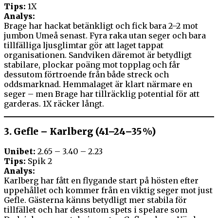
Tips:
1X
Analys:
Brage har hackat betänkligt och fick bara 2–2 mot
jumbon Umeå senast. Fyra raka utan seger och bara
tillfälliga ljusglimtar gör att laget tappat
organisationen. Sandviken däremot är betydligt
stabilare, plockar poäng mot topplag och får
dessutom förtroende från både streck och
oddsmarknad. Hemmalaget är klart närmare en
seger – men Brage har tillräcklig potential för att
garderas. 1X räcker långt.
3.
Gefle – Karlberg (41–24–35 %)
Unibet:
2.65 – 3.40 – 2.23
Tips:
Spik 2
Analys:
Karlberg har fått en flygande start på hösten efter
uppehållet och kommer från en viktig seger mot just
Gefle. Gästerna känns betydligt mer stabila för
tillfället och har dessutom spets i spelare som