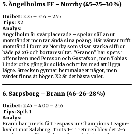
5.
Ängelholms FF – Norrby (45–25–30 %)
Unibet:
2.25 – 3.55 – 2.55
Tips:
X2
Analys:
Ängelholm är svårplacerade – spelar sällan ut
motståndet men tar ändå sina poäng. Här väntar tufft
motstånd i form av Norrby som visar starka siffror
både på xG och bortaresultat. “Granen” har spets i
offensiven med Persson och Gustafson, men Tobias
Linderoths gäng är solida och trivs med att ligga
lägre. Strecken gynnar hemmalaget något, men
värdet finns åt höger. X2 är det bästa valet.
6.
Sarpsborg – Brann (46–26–28 %)
Unibet:
2.45 – 4.00 – 2.55
Tips:
Spik 1
Analys:
Brann har precis fått respass ur Champions League-
kvalet mot Salzburg. Trots 1–1 i returen blev det 2–5