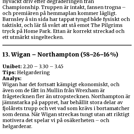
nyväckt driv efter degraderingen från
Championship. Truppen är intakt, fansen trogna –
och premiären på hemmaplan kommer lägligt.
Barnsley å sin sida har tappat tyngd både fysiskt och
taktiskt, och lär få svårt att stå emot The Pilgrims
tryck på Home Park. Ettan är korrekt streckad och
ett utmärkt singeltecken.
13.
Wigan – Northampton (58–26–16 %)
Unibet:
2.20 – 3.30 – 3.45
Tips:
Helgardering
Analys:
Wigan har det fortsatt kämpigt ekonomiskt, och
även om de fått in Mullin från Wrexham är
frågetecknen fler än utropstecknen. Northampton är
jämnstarka på pappret, har behållit stora delar av
fjolårets trupp och vet vad som krävs i bortamatcher
som denna. När Wigan streckas tungt utan att riktigt
motivera det spelar vi på osäkerheten – och
helgarderar.