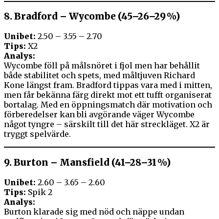
8.
Bradford – Wycombe (45–26–29 %)
Unibet:
2.50 – 3.55 – 2.70
Tips:
X2
Analys:
Wycombe föll på målsnöret i fjol men har behållit
både stabilitet och spets, med måltjuven Richard
Kone längst fram. Bradford tippas vara med i mitten,
men får bekänna färg direkt mot ett tufft organiserat
bortalag. Med en öppningsmatch där motivation och
förberedelser kan bli avgörande väger Wycombe
något tyngre – särskilt till det här streckläget. X2 är
tryggt spelvärde.
9.
Burton – Mansfield (41–28–31 %)
Unibet:
2.60 – 3.65 – 2.60
Tips:
Spik 2
Analys:
Burton klarade sig med nöd och näppe undan