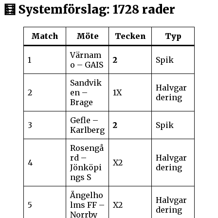
🧮 Systemförslag: 1728 rader
Match
Möte
Tecken
Typ
Värnam
1
2
Spik
o – GAIS
Sandvik
Halvgar
2
en –
1X
dering
Brage
Gefle –
3
2
Spik
Karlberg
Rosengå
rd –
Halvgar
4
X2
Jönköpi
dering
ngs S
Ängelho
Halvgar
5
lms FF –
X2
dering
Norrby