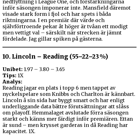
nedflyttning i League One, och förstärkningarna
inför säsongen imponerar inte. Mansfield däremot
visade stark form i fjol och har spets i båda
riktningarna. I en premiär där värde och
självförtroende pekar åt höger är tvåan ett modigt
men vettigt val – särskilt när strecken är jämnt
fördelade. Jag gillar spiken på gästerna.
10.
Lincoln – Reading (55–22–23 %)
Unibet:
1.97 – 3.80 – 3.65
Tips:
1X
Analys:
Reading jagar en plats i topp 6 men tappet av
nyckelspelare som Knibbs och Charlton är kännbart.
Lincoln å sin sida har byggt smart och har enligt
underliggande data bättre förutsättningar att slåss
om playoff. Hemmalaget avslutade förra säsongen
starkt och känns mer färdigt inför premiären. Ettan
är sund – men krysset garderas in då Reading har
kapacitet. 1X.