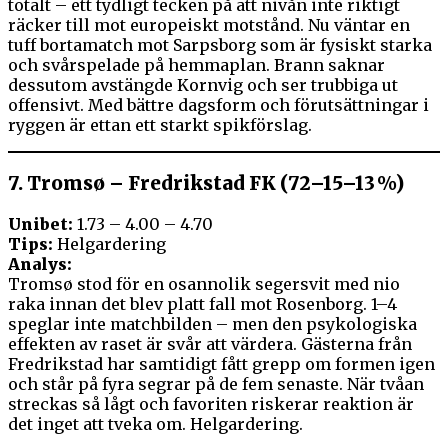
totalt – ett tydligt tecken på att nivån inte riktigt
räcker till mot europeiskt motstånd. Nu väntar en
tuff bortamatch mot Sarpsborg som är fysiskt starka
och svårspelade på hemmaplan. Brann saknar
dessutom avstängde Kornvig och ser trubbiga ut
offensivt. Med bättre dagsform och förutsättningar i
ryggen är ettan ett starkt spikförslag.
7.
Tromsø – Fredrikstad FK (72–15–13 %)
Unibet:
1.73 – 4.00 – 4.70
Tips:
Helgardering
Analys:
Tromsø stod för en osannolik segersvit med nio
raka innan det blev platt fall mot Rosenborg. 1–4
speglar inte matchbilden – men den psykologiska
effekten av raset är svår att värdera. Gästerna från
Fredrikstad har samtidigt fått grepp om formen igen
och står på fyra segrar på de fem senaste. När tvåan
streckas så lågt och favoriten riskerar reaktion är
det inget att tveka om. Helgardering.