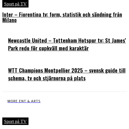
Sport på TV
Inter – Fiorentina tv: form, statistik och sändning från
Milano
Newcastle United – Tottenham Hotspur tv: St James’
Park redo för cupkväll med karaktär
WTT Champions Montpellier 2025 – svensk guide till
schema, tv och stjärnorna på plats
MORE ENT & ARTS
Sport på TV