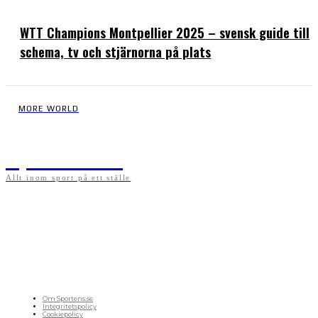
WTT Champions Montpellier 2025 – svensk guide till
schema, tv och stjärnorna på plats
MORE WORLD
Sportens.se
Allt inom sport på ett ställe
På sportens.se publicerar vi nyheter, guider, speltips och införartiklar till allt som har
med sport att göra. Vi publicerar självklart artiklar som kan betraktas som nyheter, men
vi vill alltid också ha med ett visst mått av åsikter i det som publiceras. Sajten görs av
sportälskare som ständigt håller sig uppdaterade kring det absolut senaste som händer
i sportvärlden. Artiklarna skapas utifrån deras kunskaper som hämtas runtom internet
och den verkliga världen. Vi kan ha fel, men våra åsikter är alltid relevanta. Fotboll,
ishockey, tennis, friidrott, basket, amerikansk fotboll, längdskidor, skidskytte, golf,
cykel, motorsport, pingis och trav är sporter som vi särskilt gillar att skriva nyheter om.
OM OSS
Om Sportens.se
Integritetspolicy
Cookiepolicy