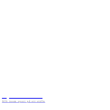
Sportens.se
Allt inom sport på ett ställe
På sportens.se publicerar vi nyheter, guider, speltips och införartiklar till allt som har