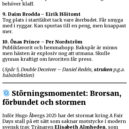
behöver klaff.
9. Daim Brodda – Eirik Höitomt
Tog plats i startfältet tack vare återbudet. Får smyga
med i ryggar. Kan spurtas till en peng, men knappast
mer.
10. Önas Prince – Per Nordström
Publikfavorit och hemmahopp. Bakspår är minus
men hästen är explosiv nog att utmana. Skulle
gynnas kraftigt om favoriten får press.
(
Spår 5, Double Deceiver – Daniel Redén,
struken
p.g.a.
halsinfektion
)
Störningsmomentet: Brorsan,
förbundet och stormen
Inför Hugo Åbergs 2025 har det stormat kring A Fair
Days stall på ett sätt som saknar motstycke i modern
svensk trav. Tränaren
Elisabeth Almheden
, som