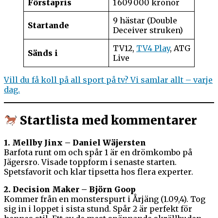
Förstapris
1 609 000 kronor
9 hästar (Double
Startande
Deceiver struken)
TV12,
TV4 Play
, ATG
Sänds i
Live
Vill du få koll på all sport på tv? Vi samlar allt – varje
dag.
Startlista med kommentarer
1. Mellby Jinx – Daniel Wäjersten
Barfota runt om och spår 1 är en drömkombo på
Jägersro. Visade toppform i senaste starten.
Spetsfavorit och klar tipsetta hos flera experter.
2. Decision Maker – Björn Goop
Kommer från en monsterspurt i Årjäng (1.09,4). Tog
sig in i loppet i sista stund. Spår 2 är perfekt för