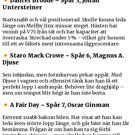
Dancer Brodde – Spår 3, Johan
Untersteiner
Startsnabb och väl positionerad. Skulle kunna leda
länge om Mellby Jinx missar steget. Hästen har
vunnit på V75 från tät och har kapacitet att
överraska. Streckad under 5 % – vilket gör honom
till ett av fältets mest intressanta lågprocentare.
Staro Mack Crowe – Spår 6, Magnus A.
Djuse
Sen inbjudan, men formkurvan pekar uppåt. Med
Djuse i vagnen och offensivt tänk kan han få ett
perfekt lopp i andraspår. Behöver lite draghjälp –
men om tempot blir högt är han inte borta.
A Fair Day – Spår 7, Oscar Ginman
Extremt snabb bakom bilen. Har visat att han kan
leda även större lopp länge, och går bäst när han får
bestämma. Frågan är om han kan ta sig förbi