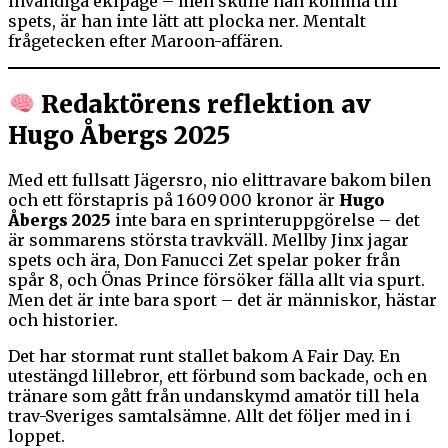
invändiga ekipage – men skulle han komma till
spets, är han inte lätt att plocka ner. Mentalt
frågetecken efter Maroon-affären.
Redaktörens reflektion av
Hugo Åbergs 2025
Med ett fullsatt Jägersro, nio elittravare bakom bilen
och ett förstapris på 1 609 000 kronor är
Hugo
Åbergs 2025
inte bara en sprinteruppgörelse – det
är sommarens största travkväll. Mellby Jinx jagar
spets och ära, Don Fanucci Zet spelar poker från
spår 8, och Önas Prince försöker fälla allt via spurt.
Men det är inte bara sport – det är människor, hästar
och historier.
Det har stormat runt stallet bakom A Fair Day. En
utestängd lillebror, ett förbund som backade, och en
tränare som gått från undanskymd amatör till hela
trav-Sveriges samtalsämne. Allt det följer med in i
loppet.