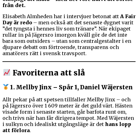
från det.
Elisabeth Almheden har i intervjuer betonat att
A Fair
Day är redo
– men också att det senaste dygnet varit
”det tyngsta i hennes liv som tränare”. När ekipaget
rullar in på Jägersro imorgon kväll gör de det inte
bara som outsiders – utan som centralgestalter i en
djupare debatt om förtroende, transparens och
amatörers rätt i svensk travsport.
Favoriterna att slå
1. Mellby Jinx – Spår 1, Daniel Wäjersten
Allt pekar på att spetsen tillfaller Mellby Jinx – och
på Jägersro över 1 609 meter är det guld värt. Hästen
visade form i senaste starten, går barfota runt om,
och trivs när han får dirigera tempot. Med Wäjersten
i sulkyn och idealiskt utgångsläge är det
hans lopp
att förlora
.