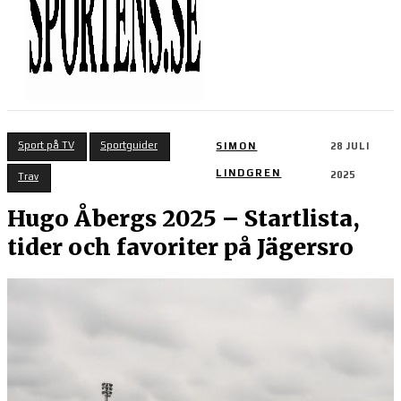
Sport på TV
Sportguider
SIMON
28 JULI
LINDGREN
2025
Trav
Hugo Åbergs 2025 – Startlista,
tider och favoriter på Jägersro