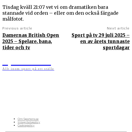
Tisdag kväll 21:07 vet vi om dramatiken bara
stannade vid orden – eller om den också färgade
målfotot.
Previous article
Next article
Damernas British Open
Sport på tv 29 juli 2025 –
2025 – Spelare, bana,
en av årets tunnaste
tider och tv
sportdagar
Sportens.se
Allt inom sport på ett ställe
På sportens.se publicerar vi nyheter, guider, speltips och införartiklar till allt som har
med sport att göra. Vi publicerar självklart artiklar som kan betraktas som nyheter, men
vi vill alltid också ha med ett visst mått av åsikter i det som publiceras. Sajten görs av
sportälskare som ständigt håller sig uppdaterade kring det absolut senaste som händer
i sportvärlden. Artiklarna skapas utifrån deras kunskaper som hämtas runtom internet
och den verkliga världen. Vi kan ha fel, men våra åsikter är alltid relevanta. Fotboll,
ishockey, tennis, friidrott, basket, amerikansk fotboll, längdskidor, skidskytte, golf,
cykel, motorsport, pingis och trav är sporter som vi särskilt gillar att skriva nyheter om.
OM OSS
Om Sportens.se
Integritetspolicy
Cookiepolicy