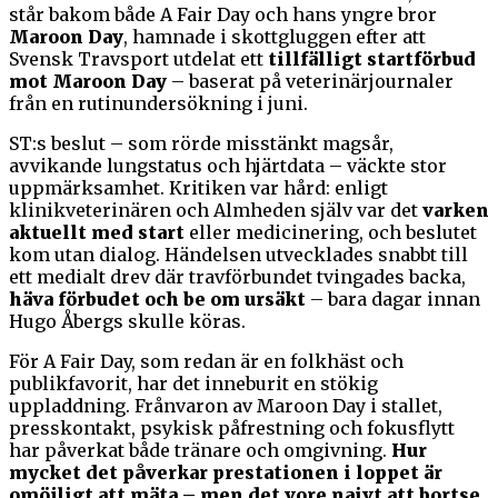
står bakom både A Fair Day och hans yngre bror
Maroon Day
, hamnade i skottgluggen efter att
Svensk Travsport utdelat ett
tillfälligt startförbud
mot Maroon Day
– baserat på veterinärjournaler
från en rutinundersökning i juni.
ST:s beslut – som rörde misstänkt magsår,
avvikande lungstatus och hjärtdata – väckte stor
uppmärksamhet. Kritiken var hård: enligt
klinikveterinären och Almheden själv var det
varken
aktuellt med start
eller medicinering, och beslutet
kom utan dialog. Händelsen utvecklades snabbt till
ett medialt drev där travförbundet tvingades backa,
häva förbudet och be om ursäkt
– bara dagar innan
Hugo Åbergs skulle köras.
För A Fair Day, som redan är en folkhäst och
publikfavorit, har det inneburit en stökig
uppladdning. Frånvaron av Maroon Day i stallet,
presskontakt, psykisk påfrestning och fokusflytt
har påverkat både tränare och omgivning.
Hur
mycket det påverkar prestationen i loppet är
omöjligt att mäta – men det vore naivt att bortse