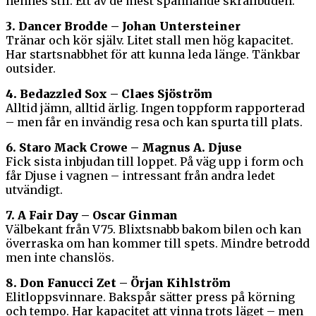
hennes stil. Ett av de mest spännande skrällbuden.
3. Dancer Brodde – Johan Untersteiner
Tränar och kör själv. Litet stall men hög kapacitet.
Har startsnabbhet för att kunna leda länge. Tänkbar
outsider.
4. Bedazzled Sox – Claes Sjöström
Alltid jämn, alltid ärlig. Ingen toppform rapporterad
– men får en invändig resa och kan spurta till plats.
6. Staro Mack Crowe – Magnus A. Djuse
Fick sista inbjudan till loppet. På väg upp i form och
får Djuse i vagnen – intressant från andra ledet
utvändigt.
7. A Fair Day – Oscar Ginman
Välbekant från V75. Blixtsnabb bakom bilen och kan
överraska om han kommer till spets. Mindre betrodd
men inte chanslös.
8. Don Fanucci Zet – Örjan Kihlström
Elitloppsvinnare. Bakspår sätter press på körning
och tempo. Har kapacitet att vinna trots läget – men