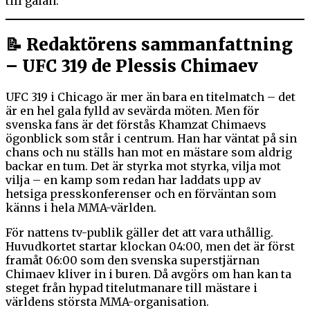
till galan.
📝 Redaktörens sammanfattning
– UFC 319 de Plessis Chimaev
UFC 319 i Chicago är mer än bara en titelmatch – det
är en hel gala fylld av sevärda möten. Men för
svenska fans är det förstås Khamzat Chimaevs
ögonblick som står i centrum. Han har väntat på sin
chans och nu ställs han mot en mästare som aldrig
backar en tum. Det är styrka mot styrka, vilja mot
vilja – en kamp som redan har laddats upp av
hetsiga presskonferenser och en förväntan som
känns i hela MMA-världen.
För nattens tv-publik gäller det att vara uthållig.
Huvudkortet startar klockan 04:00, men det är först
framåt 06:00 som den svenska superstjärnan
Chimaev kliver in i buren. Då avgörs om han kan ta
steget från hypad titelutmanare till mästare i
världens största MMA-organisation.