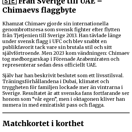
🇸🇪 Från Sverige till UAE –
Chimaevs flaggbyte
Khamzat Chimaev gjorde sin internationella
genombrottsresa som svensk fighter efter flytten
från Tjetjenien till Sverige 2013. Han tävlade länge
under svensk flagg i UFC och blev snabbt en
publikfavorit tack vare sin brutala stil och sitt
självförtroende. Men 2023 kom vändningen: Chimaev
tog medborgarskap i Förenade Arabemiraten och
representerar sedan dess officiellt UAE.
Själv har han beskrivit beslutet som ett livsstilsval.
Träningsförhållandena i Dubai, klimatet och
tryggheten för familjen lockade mer än vintrarna i
Sverige. Resultatet är att svenska fans fortfarande ser
honom som “vår egen”, men i oktagonen kliver han
numera in med emiratiskt pass och flagga.
Matchkortet i korthet