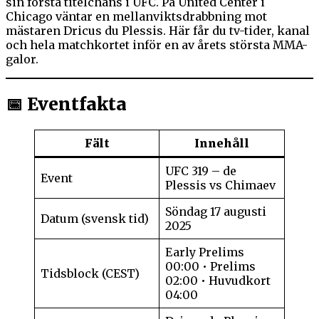
sin första titelchans i UFC. På United Center i
Chicago väntar en mellanviktsdrabbning mot
mästaren Dricus du Plessis. Här får du tv-tider, kanal
och hela matchkortet inför en av årets största MMA-
galor.
📅 Eventfakta
Fält
Innehåll
UFC 319 – de
Event
Plessis vs Chimaev
Söndag 17 augusti
Datum (svensk tid)
2025
Early Prelims
00:00 • Prelims
Tidsblock (CEST)
02:00 • Huvudkort
04:00