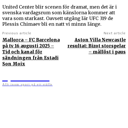
United Center blir scenen för dramat, men det är i
svenska vardagsrum som känslorna kommer att
vara som starkast. Oavsett utgång lär UFC 319 de
Plessis Chimaev bli en natt vi minns länge.
Previous article
Next article
Mallorca – FC Barcelona
Aston Villa Newcastle
på tv 16 augusti 2025 –
resultat: Bizot storspelar
Tid och kanal för
– mållöst i paus
sändningen från Estadi
Son Moix
Sportens.se
Allt inom sport på ett ställe
På sportens.se publicerar vi nyheter, guider, speltips och införartiklar till allt som har
med sport att göra. Vi publicerar självklart artiklar som kan betraktas som nyheter, men
vi vill alltid också ha med ett visst mått av åsikter i det som publiceras. Sajten görs av
sportälskare som ständigt håller sig uppdaterade kring det absolut senaste som händer
i sportvärlden. Artiklarna skapas utifrån deras kunskaper som hämtas runtom internet
och den verkliga världen. Vi kan ha fel, men våra åsikter är alltid relevanta. Fotboll,
ishockey, tennis, friidrott, basket, amerikansk fotboll, längdskidor, skidskytte, golf,
cykel, motorsport, pingis och trav är sporter som vi särskilt gillar att skriva nyheter om.
OM OSS