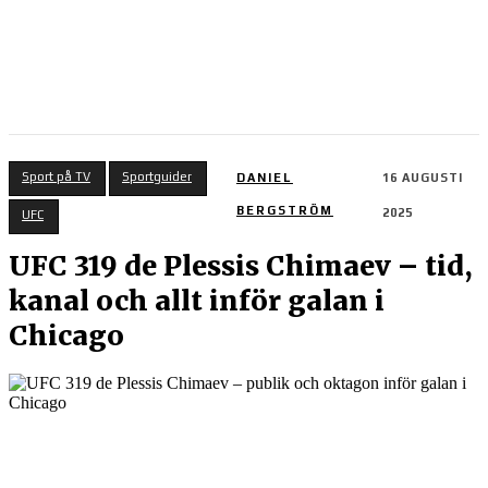
Sport på TV
Sportguider
DANIEL
16 AUGUSTI
BERGSTRÖM
2025
UFC
UFC 319 de Plessis Chimaev – tid,
kanal och allt inför galan i
Chicago