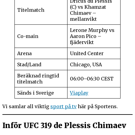
Dricus du Plessis
(C) vs Khamzat
Titelmatch
Chimaev –
mellanvikt
Lerone Murphy vs
Co-main
Aaron Pico –
fjädervikt
Arena
United Center
Stad/Land
Chicago, USA
Beräknad ringtid
06:00–06:30 CEST
titelmatch
Sänds i Sverige
Viaplay
Vi samlar all viktig
sport på tv
här på Sportens.
Inför UFC 319 de Plessis Chimaev