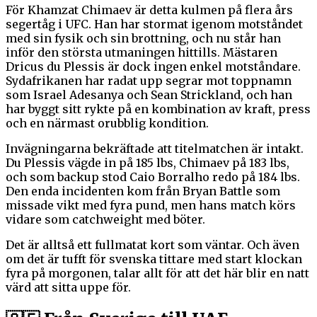
För Khamzat Chimaev är detta kulmen på flera års
segertåg i UFC. Han har stormat igenom motståndet
med sin fysik och sin brottning, och nu står han
inför den största utmaningen hittills. Mästaren
Dricus du Plessis är dock ingen enkel motståndare.
Sydafrikanen har radat upp segrar mot toppnamn
som Israel Adesanya och Sean Strickland, och han
har byggt sitt rykte på en kombination av kraft, press
och en närmast orubblig kondition.
Invägningarna bekräftade att titelmatchen är intakt.
Du Plessis vägde in på 185 lbs, Chimaev på 183 lbs,
och som backup stod Caio Borralho redo på 184 lbs.
Den enda incidenten kom från Bryan Battle som
missade vikt med fyra pund, men hans match körs
vidare som catchweight med böter.
Det är alltså ett fullmatat kort som väntar. Och även
om det är tufft för svenska tittare med start klockan
fyra på morgonen, talar allt för att det här blir en natt
värd att sitta uppe för.