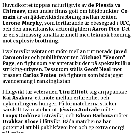
Huvudkortet toppas naturligtvis av
de Plessis vs
Chimaev
, men under finns gott om höjdpunkter.
Co-
main
är en fjäderviktsdrabbning mellan britten
Lerone Murphy
, som fortfarande är obesegrad i UFC,
och den amerikanske actionfightern
Aaron Pico
. Det
är en stilmässig smällkaramell med teknisk boxning
mot explosiv brottning.
I weltervikt väntar ett möte mellan rutinerade
Jared
Cannonier
och publikfavoriten
Michael “Venom”
Page
, en fight som garanterat bjuder på spektakulära
striking-utbyten. Dessutom ställs
Geoff Neal
mot
brassen
Carlos Prates
, två fighters som båda jagar
avancemang i rankinglistan.
I flugvikt tar veteranen
Tim Elliott
sig an japanske
Kai Asakura
, ett möte mellan erfarenhet och
nykomlingens hunger. På förmatcherna sticker
särskilt två matcher ut:
Jéssica Andrade
möter
Loopy Godínez
i stråvikt, och
Edson Barboza
möter
Drakkar Klose
i lättvikt. Båda matcherna har
potential att bli publikfavoriter och ge extra energi