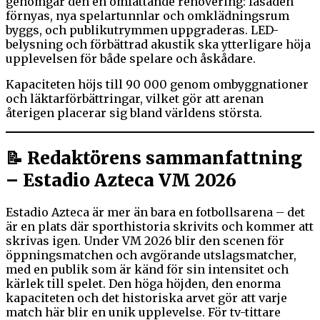
genomgår den en omfattande renovering: fasaden
förnyas, nya spelartunnlar och omklädningsrum
byggs, och publikutrymmen uppgraderas. LED-
belysning och förbättrad akustik ska ytterligare höja
upplevelsen för både spelare och åskådare.
Kapaciteten höjs till 90 000 genom ombyggnationer
och läktarförbättringar, vilket gör att arenan
återigen placerar sig bland världens största.
📝 Redaktörens sammanfattning
– Estadio Azteca VM 2026
Estadio Azteca är mer än bara en fotbollsarena – det
är en plats där sporthistoria skrivits och kommer att
skrivas igen. Under VM 2026 blir den scenen för
öppningsmatchen och avgörande utslagsmatcher,
med en publik som är känd för sin intensitet och
kärlek till spelet. Den höga höjden, den enorma
kapaciteten och det historiska arvet gör att varje
match här blir en unik upplevelse. För tv-tittare