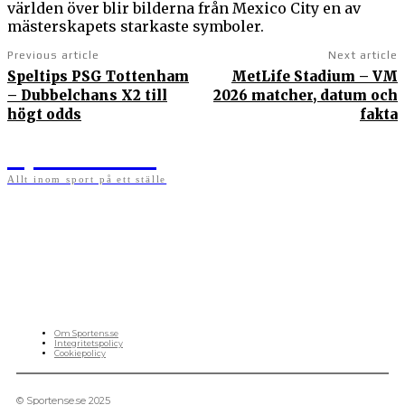
världen över blir bilderna från Mexico City en av
mästerskapets starkaste symboler.
Previous article
Next article
Speltips PSG Tottenham
MetLife Stadium – VM
– Dubbelchans X2 till
2026 matcher, datum och
högt odds
fakta
Sportens.se
Allt inom sport på ett ställe
På sportens.se publicerar vi nyheter, guider, speltips och införartiklar till allt som har
med sport att göra. Vi publicerar självklart artiklar som kan betraktas som nyheter, men
vi vill alltid också ha med ett visst mått av åsikter i det som publiceras. Sajten görs av
sportälskare som ständigt håller sig uppdaterade kring det absolut senaste som händer
i sportvärlden. Artiklarna skapas utifrån deras kunskaper som hämtas runtom internet
och den verkliga världen. Vi kan ha fel, men våra åsikter är alltid relevanta. Fotboll,
ishockey, tennis, friidrott, basket, amerikansk fotboll, längdskidor, skidskytte, golf,
cykel, motorsport, pingis och trav är sporter som vi särskilt gillar att skriva nyheter om.
OM OSS
Om Sportens.se
Integritetspolicy
Cookiepolicy
© Sportense.se 2025