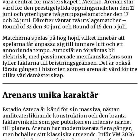
vara central för mästerskapet i Mexiko. Arenan står
värd för den prestigefyllda öppningsmatchen den 11
juni och ytterligare två gruppspelsmatcher den 17
och 24 juni. Därefter väntar två utslagsmatcher –
Round of 32 den 30 juni och Round of 16 den 5 juli.
Matcherna spelas på hög höjd, vilket innebär att
spelarna får anpassa sig till tunnare luft och ett
annorlunda tempo. Atmosfären förväntas bli
elektrisk, med passionerade mexikanska fans som
fyller läktarna till bristningsgränsen. Det är också
första gången i historien som en arena är värd för tre
olika världsmästerskap.
Arenans unika karaktär
Estadio Azteca är känd för sin massiva, nästan
amfiteaterliknande konstruktion och den branta
läktarvinkeln som ger publiken en intensiv närhet
till planen. Arenan har moderniserats flera gånger,
men behåller sitt klassiska utseende. Inför VM 2026