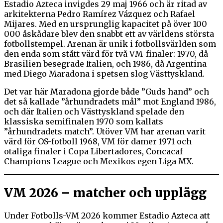
Estadio Azteca invigdes 29 maj 1966 och är ritad av
arkitekterna Pedro Ramírez Vázquez och Rafael
Mijares. Med en ursprunglig kapacitet på över 100
000 åskådare blev den snabbt ett av världens största
fotbollstempel. Arenan är unik i fotbollsvärlden som
den enda som stått värd för två VM-finaler: 1970, då
Brasilien besegrade Italien, och 1986, då Argentina
med Diego Maradona i spetsen slog Västtyskland.
Det var här Maradona gjorde både ”Guds hand” och
det så kallade ”århundradets mål” mot England 1986,
och där Italien och Västtyskland spelade den
klassiska semifinalen 1970 som kallats
”århundradets match”. Utöver VM har arenan varit
värd för OS-fotboll 1968, VM för damer 1971 och
otaliga finaler i Copa Libertadores, Concacaf
Champions League och Mexikos egen Liga MX.
VM 2026 – matcher och upplägg
Under Fotbolls-VM 2026 kommer Estadio Azteca att