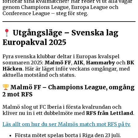
förlorar sina kvalmatcher? Här reder vi ut alla vägar
genom Champions League, Europa League och
Conference League – steg för steg.
Utgångsläge – Svenska lag
Europakval 2025
Fyra svenska klubbar deltar i Europas kvalspel
sommaren 2025:
Malmö FF
,
AIK
,
Hammarby
och
BK
Häcken
. Här är läget inför veckans omgångar, med
aktuella motstånd och status.
Malmö FF – Champions League, omgång
2 mot RFS
Malmö slog ut FC Iberia i första kvalrundan och
kliver nu in i ett dubbelmöte med
RFS från Lettland
.
Läs allt om hur du ser Malmös match mot RFS på tv.
Första mötet spelas borta i Riga den 23 juli.