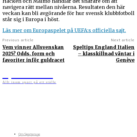
Häcken och Malmö handlar det snarare om att
navigera rätt mellan nivåerna. Resultaten den här
veckan kan bli avgörande för hur svensk klubbfotboll
står sig i Europa i höst.
Läs mer om Europaspelet på UEFA:s officiella sajt.
Previous article
Next article
Vem vinner Allsvenskan
Speltips England Italien
2025? Odds, form och
– klasskillnad väntar i
favoriter inför guldracet
Genève
Sportens.se
Allt inom sport på ett ställe
På sportens.se publicerar vi nyheter, guider, speltips och införartiklar till allt som har
med sport att göra. Vi publicerar självklart artiklar som kan betraktas som nyheter, men
vi vill alltid också ha med ett visst mått av åsikter i det som publiceras. Sajten görs av
sportälskare som ständigt håller sig uppdaterade kring det absolut senaste som händer
i sportvärlden. Artiklarna skapas utifrån deras kunskaper som hämtas runtom internet
och den verkliga världen. Vi kan ha fel, men våra åsikter är alltid relevanta. Fotboll,
ishockey, tennis, friidrott, basket, amerikansk fotboll, längdskidor, skidskytte, golf,
cykel, motorsport, pingis och trav är sporter som vi särskilt gillar att skriva nyheter om.
OM OSS
Om Sportens.se