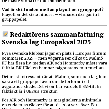
De måste vinna tre raka dubbelmöten.
Vad är skillnaden mellan playoff och gruppspel?
Playoff är det sista hindret – vinnaren där går in i
gruppspelet.
Redaktörens sammanfattning
Svenska lag Europakval 2025
Fyra svenska klubbar jagar en plats i Europas finrum
sommaren 2025 – men vägarna ser olika ut. Malmö
FF har flera liv, medan AIK och Hammarby måste vara
felfria. BK Häcken hamnar någonstans mittemellan.
Det mest intressanta är att Malmö, som enda lag, kan
säkra ett gruppspel även om de förlorar i ett
avgörande skede. Det visar hur värdefull SM-titeln
faktiskt är i UEFA:s struktur.
För AIK och Hammarby är marginalerna minimala –
en enda miss räcker för att det ska vara över. För