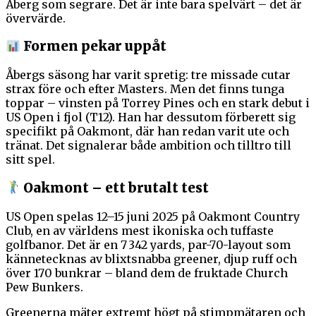
Åberg som segrare. Det är inte bara spelvärt – det är
övervärde.
Formen pekar uppåt
Åbergs säsong har varit spretig: tre missade cutar
strax före och efter Masters. Men det finns tunga
toppar – vinsten på Torrey Pines och en stark debut i
US Open i fjol (T12). Han har dessutom förberett sig
specifikt på Oakmont, där han redan varit ute och
tränat. Det signalerar både ambition och tilltro till
sitt spel.
Oakmont – ett brutalt test
US Open spelas 12–15 juni 2025 på Oakmont Country
Club, en av världens mest ikoniska och tuffaste
golfbanor. Det är en 7 342 yards, par-70-layout som
kännetecknas av blixtsnabba greener, djup ruff och
över 170 bunkrar – bland dem de fruktade Church
Pew Bunkers.
Greenerna mäter extremt högt på stimpmätaren och