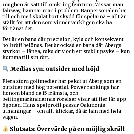
roughen är satt till omkring fem tum. Missar man
fairway, hamnar man i problem. Banpersonalen har
till och med skalat bort skydd för spelarna – allt är
ställt för att den som vinner verkligen ska ha
förtjänat det.
Det är en bana där precision, kyla och konsekvent
bollträff belönas. Det är också en bana där Åbergs
styrkor – långa, raka driv och ett stabilt psyke – kan
komma till sin rätt.
Medias syn: outsider med höjd
Flera stora golfmedier har pekat ut Åberg som en
outsider med hög potential. Power rankings har
honom bland de 15 främsta, och
bettingmarknadernas rörelser visar att fler får upp
ögonen. Hans spelprofil passar Oakmonts
utmaningar – om allt klickar, då är han med hela
vägen.
Slutsats: Övervärde på en möjlig skräll