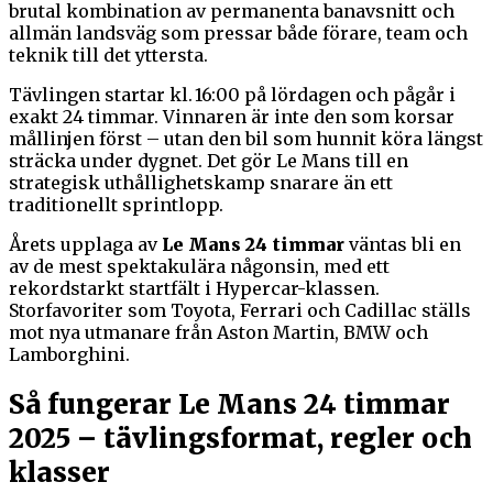
brutal kombination av permanenta banavsnitt och
allmän landsväg som pressar både förare, team och
teknik till det yttersta.
Tävlingen startar kl. 16:00 på lördagen och pågår i
exakt 24 timmar. Vinnaren är inte den som korsar
mållinjen först – utan den bil som hunnit köra längst
sträcka under dygnet. Det gör Le Mans till en
strategisk uthållighetskamp snarare än ett
traditionellt sprintlopp.
Årets upplaga av
Le Mans 24 timmar
väntas bli en
av de mest spektakulära någonsin, med ett
rekordstarkt startfält i Hypercar-klassen.
Storfavoriter som Toyota, Ferrari och Cadillac ställs
mot nya utmanare från Aston Martin, BMW och
Lamborghini.
Så fungerar Le Mans 24 timmar
2025 – tävlingsformat, regler och
klasser