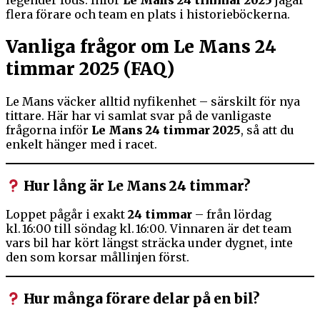
legender föds. Inför
Le Mans 24 timmar 2025
jagar
flera förare och team en plats i historieböckerna.
Vanliga frågor om Le Mans 24
timmar 2025 (FAQ)
Le Mans väcker alltid nyfikenhet – särskilt för nya
tittare. Här har vi samlat svar på de vanligaste
frågorna inför
Le Mans 24 timmar 2025
, så att du
enkelt hänger med i racet.
Hur lång är Le Mans 24 timmar?
Loppet pågår i exakt
24 timmar
– från lördag
kl. 16:00 till söndag kl. 16:00. Vinnaren är det team
vars bil har kört längst sträcka under dygnet, inte
den som korsar mållinjen först.
Hur många förare delar på en bil?