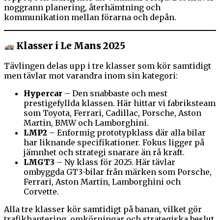
noggrann planering, återhämtning och
kommunikation mellan förarna och depån.
Klasser i Le Mans 2025
Tävlingen delas upp i tre klasser som kör samtidigt
men tävlar mot varandra inom sin kategori:
Hypercar
– Den snabbaste och mest
prestigefyllda klassen. Här hittar vi fabriksteam
som Toyota, Ferrari, Cadillac, Porsche, Aston
Martin, BMW och Lamborghini.
LMP2
– Enformig prototypklass där alla bilar
har liknande specifikationer. Fokus ligger på
jämnhet och strategi snarare än rå kraft.
LMGT3
– Ny klass för 2025. Här tävlar
ombyggda GT3-bilar från märken som Porsche,
Ferrari, Aston Martin, Lamborghini och
Corvette.
Alla tre klasser kör samtidigt på banan, vilket gör
trafikhantering, omkörningar och strategiska beslut