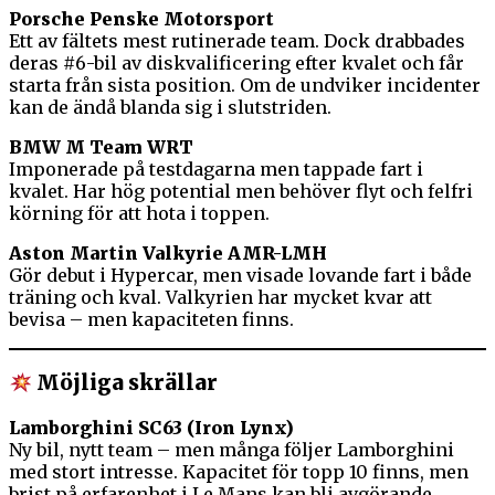
Porsche Penske Motorsport
Ett av fältets mest rutinerade team. Dock drabbades
deras #6-bil av diskvalificering efter kvalet och får
starta från sista position. Om de undviker incidenter
kan de ändå blanda sig i slutstriden.
BMW M Team WRT
Imponerade på testdagarna men tappade fart i
kvalet. Har hög potential men behöver flyt och felfri
körning för att hota i toppen.
Aston Martin Valkyrie AMR-LMH
Gör debut i Hypercar, men visade lovande fart i både
träning och kval. Valkyrien har mycket kvar att
bevisa – men kapaciteten finns.
Möjliga skrällar
Lamborghini SC63 (Iron Lynx)
Ny bil, nytt team – men många följer Lamborghini
med stort intresse. Kapacitet för topp 10 finns, men
brist på erfarenhet i Le Mans kan bli avgörande.