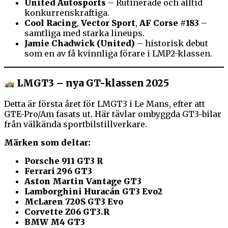
United Autosports
– Rutinerade och alltid
konkurrenskraftiga.
Cool Racing
,
Vector Sport
,
AF Corse #183
–
samtliga med starka lineups.
Jamie Chadwick (United)
– historisk debut
som en av få kvinnliga förare i LMP2-klassen.
LMGT3 – nya GT-klassen 2025
Detta är första året för LMGT3 i Le Mans, efter att
GTE-Pro/Am fasats ut. Här tävlar ombyggda GT3-bilar
från välkända sportbilstillverkare.
Märken som deltar:
Porsche 911 GT3 R
Ferrari 296 GT3
Aston Martin Vantage GT3
Lamborghini Huracán GT3 Evo2
McLaren 720S GT3 Evo
Corvette Z06 GT3.R
BMW M4 GT3