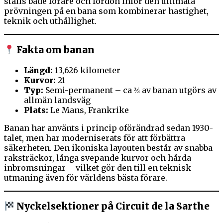
ställs både förare och fordon inför den ultimata
prövningen på en bana som kombinerar hastighet,
teknik och uthållighet.
Fakta om banan
Längd:
13,626 kilometer
Kurvor:
21
Typ:
Semi-permanent – ca ⅔ av banan utgörs av
allmän landsväg
Plats:
Le Mans, Frankrike
Banan har använts i princip oförändrad sedan 1930-
talet, men har moderniserats för att förbättra
säkerheten. Den ikoniska layouten består av snabba
raksträckor, långa svepande kurvor och hårda
inbromsningar – vilket gör den till en teknisk
utmaning även för världens bästa förare.
Nyckelsektioner på Circuit de la Sarthe