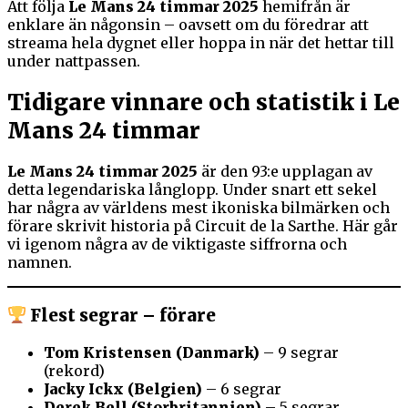
Att följa
Le Mans 24 timmar 2025
hemifrån är
enklare än någonsin – oavsett om du föredrar att
streama hela dygnet eller hoppa in när det hettar till
under nattpassen.
Tidigare vinnare och statistik i Le
Mans 24 timmar
Le Mans 24 timmar 2025
är den 93:e upplagan av
detta legendariska långlopp. Under snart ett sekel
har några av världens mest ikoniska bilmärken och
förare skrivit historia på Circuit de la Sarthe. Här går
vi igenom några av de viktigaste siffrorna och
namnen.
Flest segrar – förare
Tom Kristensen (Danmark)
– 9 segrar
(rekord)
Jacky Ickx (Belgien)
– 6 segrar
Derek Bell (Storbritannien)
– 5 segrar