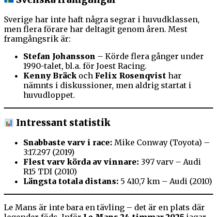
Sverige har inte haft några segrar i huvudklassen,
men flera förare har deltagit genom åren. Mest
framgångsrik är:
Stefan Johansson
– Körde flera gånger under
1990-talet, bl.a. för Joest Racing.
Kenny Bräck
och
Felix Rosenqvist
har
nämnts i diskussioner, men aldrig startat i
huvudloppet.
Intressant statistik
Snabbaste varv i race:
Mike Conway (Toyota) –
3:17.297 (2019)
Flest varv körda av vinnare:
397 varv – Audi
R15 TDI (2010)
Längsta totala distans:
5 410,7 km – Audi (2010)
Le Mans är inte bara en tävling – det är en plats där