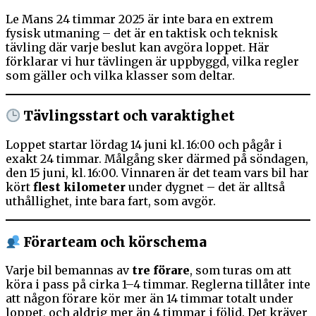
Le Mans 24 timmar 2025 är inte bara en extrem
fysisk utmaning – det är en taktisk och teknisk
tävling där varje beslut kan avgöra loppet. Här
förklarar vi hur tävlingen är uppbyggd, vilka regler
som gäller och vilka klasser som deltar.
Tävlingsstart och varaktighet
Loppet startar lördag 14 juni kl. 16:00 och pågår i
exakt 24 timmar. Målgång sker därmed på söndagen,
den 15 juni, kl. 16:00. Vinnaren är det team vars bil har
kört
flest kilometer
under dygnet – det är alltså
uthållighet, inte bara fart, som avgör.
Förarteam och körschema
Varje bil bemannas av
tre förare
, som turas om att
köra i pass på cirka 1–4 timmar. Reglerna tillåter inte
att någon förare kör mer än 14 timmar totalt under
loppet, och aldrig mer än 4 timmar i följd. Det kräver