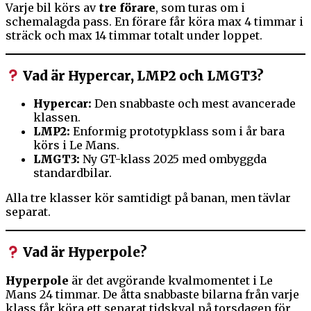
Varje bil körs av
tre förare
, som turas om i
schemalagda pass. En förare får köra max 4 timmar i
sträck och max 14 timmar totalt under loppet.
Vad är Hypercar, LMP2 och LMGT3?
Hypercar:
Den snabbaste och mest avancerade
klassen.
LMP2:
Enformig prototypklass som i år bara
körs i Le Mans.
LMGT3:
Ny GT-klass 2025 med ombyggda
standardbilar.
Alla tre klasser kör samtidigt på banan, men tävlar
separat.
Vad är Hyperpole?
Hyperpole
är det avgörande kvalmomentet i Le
Mans 24 timmar. De åtta snabbaste bilarna från varje
klass får köra ett separat tidskval på torsdagen för