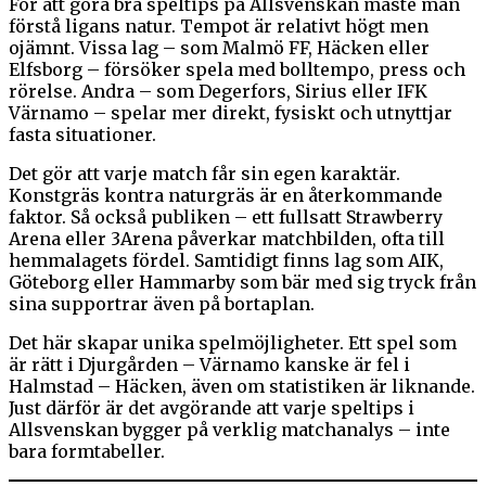
För att göra bra speltips på Allsvenskan måste man
förstå ligans natur. Tempot är relativt högt men
ojämnt. Vissa lag – som Malmö FF, Häcken eller
Elfsborg – försöker spela med bolltempo, press och
rörelse. Andra – som Degerfors, Sirius eller IFK
Värnamo – spelar mer direkt, fysiskt och utnyttjar
fasta situationer.
Det gör att varje match får sin egen karaktär.
Konstgräs kontra naturgräs är en återkommande
faktor. Så också publiken – ett fullsatt Strawberry
Arena eller 3Arena påverkar matchbilden, ofta till
hemmalagets fördel. Samtidigt finns lag som AIK,
Göteborg eller Hammarby som bär med sig tryck från
sina supportrar även på bortaplan.
Det här skapar unika spelmöjligheter. Ett spel som
är rätt i Djurgården – Värnamo kanske är fel i
Halmstad – Häcken, även om statistiken är liknande.
Just därför är det avgörande att varje speltips i
Allsvenskan bygger på verklig matchanalys – inte
bara formtabeller.