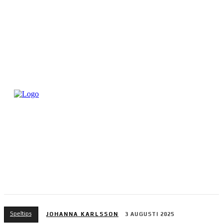
Speltips
JOHANNA KARLSSON
3 AUGUSTI 2025