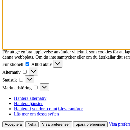
För att ge en bra upplevelse använder vi teknik som cookies för att l
denna webbplats. Om du inte samtycker eller om du återkallar ditt sam
Funktionell
Funktionell
Alltid aktiv
Alternativ
Alternativ
Statistik
Statistik
Marknadsföring
Marknadsföring
Hantera alternativ
Hantera tjänster
Hantera {vendor_count}-leverantörer
Läs mer om dessa syften
Visa prefer
Acceptera
Neka
Visa preferenser
Spara preferenser