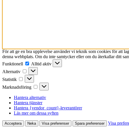
För att ge en bra upplevelse använder vi teknik som cookies för att l
denna webbplats. Om du inte samtycker eller om du återkallar ditt sam
Funktionell
Funktionell
Alltid aktiv
Alternativ
Alternativ
Statistik
Statistik
Marknadsföring
Marknadsföring
Hantera alternativ
Hantera tjänster
Hantera {vendor_count}-leverantörer
Läs mer om dessa syften
Visa prefer
Acceptera
Neka
Visa preferenser
Spara preferenser