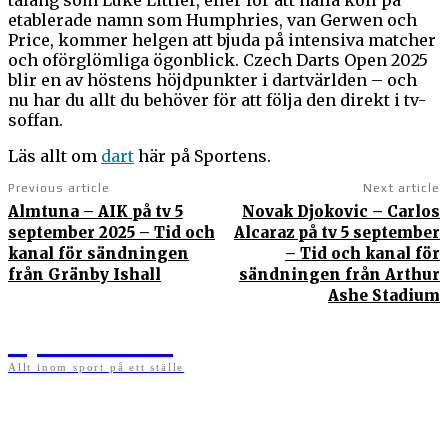
etablerade namn som Humphries, van Gerwen och
Price, kommer helgen att bjuda på intensiva matcher
och oförglömliga ögonblick. Czech Darts Open 2025
blir en av höstens höjdpunkter i dartvärlden – och
nu har du allt du behöver för att följa den direkt i tv-
soffan.
Läs allt om
dart
här på Sportens.
Previous article
Next article
Almtuna – AIK på tv 5
Novak Djokovic – Carlos
september 2025 – Tid och
Alcaraz på tv 5 september
kanal för sändningen
– Tid och kanal för
från Gränby Ishall
sändningen från Arthur
Ashe Stadium
Sportens.se
Allt inom sport på ett ställe
På sportens.se publicerar vi nyheter, guider, speltips och införartiklar till allt som har
med sport att göra. Vi publicerar självklart artiklar som kan betraktas som nyheter, men
vi vill alltid också ha med ett visst mått av åsikter i det som publiceras. Sajten görs av
sportälskare som ständigt håller sig uppdaterade kring det absolut senaste som händer