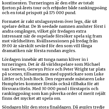
kontinenten. Turneringen är den elfte av totalt
fjorton på årets tour och erbjuder både rankingpoäng
och en total prispott på 175 000 pund.
Formatet är rakt utslagssystem över legs, där 48
spelare deltar. De 16 seedade namnen ansluter först i
andra omgången, vilket gör fredagen extra
intressant när de ospelade försöker spela sig fram
mot världseliten. Kvällssessionen på fredag från
19:00 är särskilt sevärd för den som vill fånga
dramatiken när första rundan avgörs.
Lördagen innebär att tunga namn kliver in i
turneringen. Det är då världsspelare som Michael
van Gerwen, Gerwyn Price och Peter Wright tar plats
på scenen, tillsammans med uppstickare som Luke
Littler och Josh Rock. Den regerande mästaren Luke
Humphries kommer förstås också tillbaka för att
försvara titeln. Med 30 000 pund i förstapris och
rankingpoäng som kan påverka order of merit rejält
finns det mycket att spela om.
Söndagen blir den stora finaldagen. Då avgörs tredje