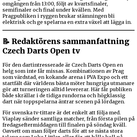
omgången från 13:00, följt av kvartsfinaler,
semifinaler och final under kvällen. Med
Pragpubliken i ryggen brukar stämningen bli
elektrisk och ge spelarna en extra växel att lägga in.
📝 Redaktörens sammanfattning
Czech Darts Open tv
För den dartintresserade är Czech Darts Open en
helg som inte får missas. Kombinationen av Prag
som värdstad, en kokande arena i PVA Expo och ett
startfält där världens bästa möter hungriga utmanare
gör att turneringen alltid levererar. Här får publiken
både skrällar i de tidiga rundorna och högklassig
dart när toppspelarna äntrar scenen på lördagen.
För svenska tv-tittare är det enkelt att följa med.
Viaplay sänder samtliga matcher, från första pilen på
fredagseftermiddagen till finalen på söndag kväll.
Oavsett om man följer darts för att se nästa stora
talang som Luke Littler, eller för att hålla koll på