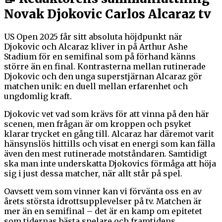
Novak Djokovic Carlos Alcaraz tv
US Open 2025 får sitt absoluta höjdpunkt när
Djokovic och Alcaraz kliver in på Arthur Ashe
Stadium för en semifinal som på förhand känns
större än en final. Kontrasterna mellan rutinerade
Djokovic och den unga superstjärnan Alcaraz gör
matchen unik: en duell mellan erfarenhet och
ungdomlig kraft.
Djokovic vet vad som krävs för att vinna på den här
scenen, men frågan är om kroppen och psyket
klarar trycket en gång till. Alcaraz har däremot varit
hänsynslös hittills och visat en energi som kan fälla
även den mest rutinerade motståndaren. Samtidigt
ska man inte underskatta Djokovics förmåga att höja
sig i just dessa matcher, när allt står på spel.
Oavsett vem som vinner kan vi förvänta oss en av
årets största idrottsupplevelser på tv. Matchen är
mer än en semifinal – det är en kamp om epitetet
som tidernas bästa spelare och framtidens