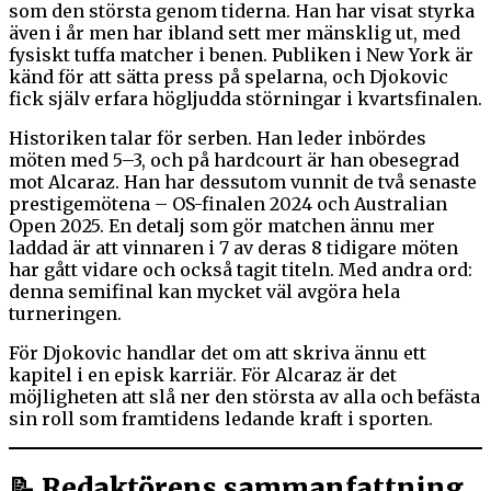
som den största genom tiderna. Han har visat styrka
även i år men har ibland sett mer mänsklig ut, med
fysiskt tuffa matcher i benen. Publiken i New York är
känd för att sätta press på spelarna, och Djokovic
fick själv erfara högljudda störningar i kvartsfinalen.
Historiken talar för serben. Han leder inbördes
möten med 5–3, och på hardcourt är han obesegrad
mot Alcaraz. Han har dessutom vunnit de två senaste
prestigemötena – OS-finalen 2024 och Australian
Open 2025. En detalj som gör matchen ännu mer
laddad är att vinnaren i 7 av deras 8 tidigare möten
har gått vidare och också tagit titeln. Med andra ord:
denna semifinal kan mycket väl avgöra hela
turneringen.
För Djokovic handlar det om att skriva ännu ett
kapitel i en episk karriär. För Alcaraz är det
möjligheten att slå ner den största av alla och befästa
sin roll som framtidens ledande kraft i sporten.
📝 Redaktörens sammanfattning