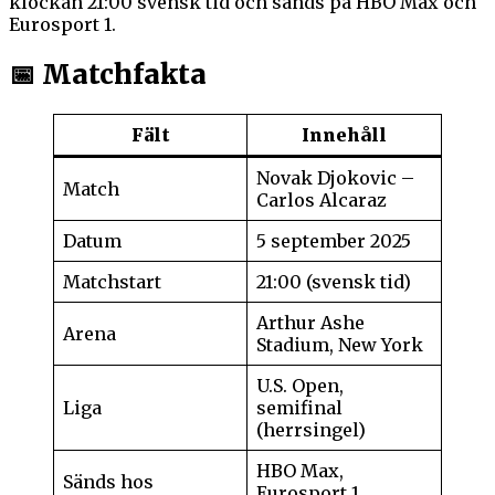
klockan 21:00 svensk tid och sänds på HBO Max och
Eurosport 1.
📅 Matchfakta
Fält
Innehåll
Novak Djokovic –
Match
Carlos Alcaraz
Datum
5 september 2025
Matchstart
21:00 (svensk tid)
Arthur Ashe
Arena
Stadium, New York
U.S. Open,
Liga
semifinal
(herrsingel)
HBO Max,
Sänds hos
Eurosport 1