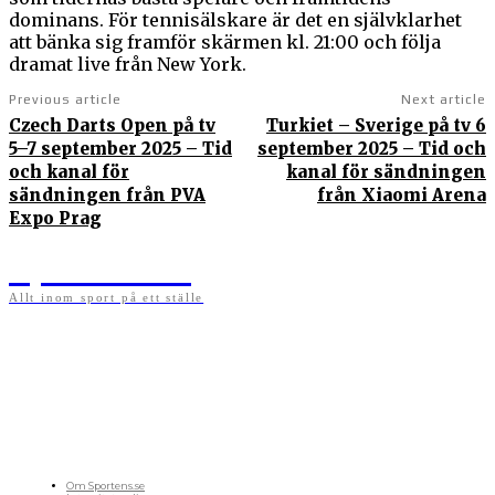
dominans. För tennisälskare är det en självklarhet
att bänka sig framför skärmen kl. 21:00 och följa
dramat live från New York.
Previous article
Next article
Czech Darts Open på tv
Turkiet – Sverige på tv 6
5–7 september 2025 – Tid
september 2025 – Tid och
och kanal för
kanal för sändningen
sändningen från PVA
från Xiaomi Arena
Expo Prag
Sportens.se
Allt inom sport på ett ställe
På sportens.se publicerar vi nyheter, guider, speltips och införartiklar till allt som har
med sport att göra. Vi publicerar självklart artiklar som kan betraktas som nyheter, men
vi vill alltid också ha med ett visst mått av åsikter i det som publiceras. Sajten görs av
sportälskare som ständigt håller sig uppdaterade kring det absolut senaste som händer
i sportvärlden. Artiklarna skapas utifrån deras kunskaper som hämtas runtom internet
och den verkliga världen. Vi kan ha fel, men våra åsikter är alltid relevanta. Fotboll,
ishockey, tennis, friidrott, basket, amerikansk fotboll, längdskidor, skidskytte, golf,
cykel, motorsport, pingis och trav är sporter som vi särskilt gillar att skriva nyheter om.
OM OSS
Om Sportens.se