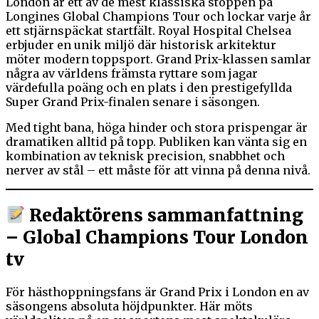
London är ett av de mest klassiska stoppen på
Longines Global Champions Tour och lockar varje år
ett stjärnspäckat startfält. Royal Hospital Chelsea
erbjuder en unik miljö där historisk arkitektur
möter modern toppsport. Grand Prix-klassen samlar
några av världens främsta ryttare som jagar
värdefulla poäng och en plats i den prestigefyllda
Super Grand Prix-finalen senare i säsongen.
Med tight bana, höga hinder och stora prispengar är
dramatiken alltid på topp. Publiken kan vänta sig en
kombination av teknisk precision, snabbhet och
nerver av stål – ett måste för att vinna på denna nivå.
Redaktörens sammanfattning
– Global Champions Tour London
tv
För hästhoppningsfans är Grand Prix i London en av
säsongens absoluta höjdpunkter. Här möts