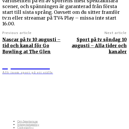
världseliten på en av sportens mest spektakulära
scener, och spänningen är garanterad från första
start till sista språng. Oavsett om du sitter framför
tv:n eller streamar på TV4 Play – missa inte start
16.00.
Previous article
Next article
Nascar på tv 10 augusti –
Sport på tv söndag 10
tid och kanal för Go
augusti – Alla tider och
Bowling at The Glen
kanaler
Sportens.se
Allt inom sport på ett ställe
På sportens.se publicerar vi nyheter, guider, speltips och införartiklar till allt som har
med sport att göra. Vi publicerar självklart artiklar som kan betraktas som nyheter, men
vi vill alltid också ha med ett visst mått av åsikter i det som publiceras. Sajten görs av
sportälskare som ständigt håller sig uppdaterade kring det absolut senaste som händer
i sportvärlden. Artiklarna skapas utifrån deras kunskaper som hämtas runtom internet
och den verkliga världen. Vi kan ha fel, men våra åsikter är alltid relevanta. Fotboll,
ishockey, tennis, friidrott, basket, amerikansk fotboll, längdskidor, skidskytte, golf,
cykel, motorsport, pingis och trav är sporter som vi särskilt gillar att skriva nyheter om.
OM OSS
Om Sportens.se
Integritetspolicy
Cookiepolicy