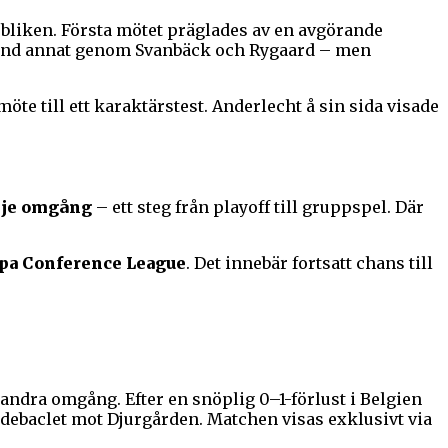
ubliken. Första mötet präglades av en avgörande
bland annat genom Svanbäck och Rygaard – men
te till ett karaktärstest. Anderlecht å sin sida visade
dje omgång
– ett steg från playoff till gruppspel. Där
opa Conference League
. Det innebär fortsatt chans till
andra omgång. Efter en snöplig 0–1-förlust i Belgien
debaclet mot Djurgården. Matchen visas exklusivt via