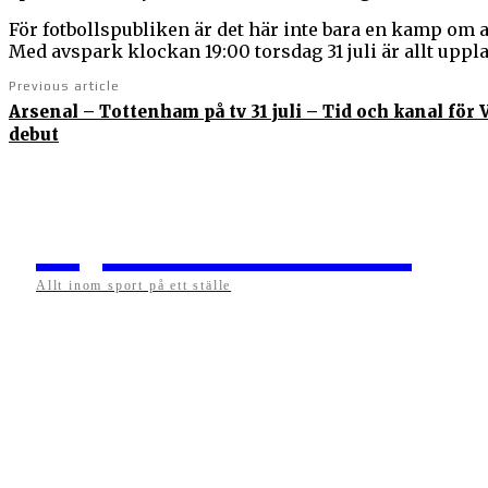
För fotbollspubliken är det här inte bara en kamp om a
Med avspark klockan 19:00 torsdag 31 juli är allt uppla
Previous article
Arsenal – Tottenham på tv 31 juli – Tid och kanal för
debut
Sportens.se
Allt inom sport på ett ställe
På sportens.se publicerar vi nyheter, guider, speltips och infö
sport att göra. Vi publicerar självklart artiklar som kan betr
alltid också ha med ett visst mått av åsikter i det som public
som ständigt håller sig uppdaterade kring det absolut sena
Artiklarna skapas utifrån deras kunskaper som hämtas run
världen. Vi kan ha fel, men våra åsikter är alltid relevanta. Fot
basket, amerikansk fotboll, längdskidor, skidskytte, golf, cy