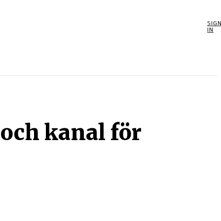
SIG
POOLSPEL
MORE
SPEL
BIOGRAFIER
OM
IN
 och kanal för