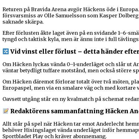
Returen på Bravida Arena avgör Häckens öde i Europa.
försvarsmiss av Olle Samuelsson som Kasper Dolberg 
saknade skärpa.
Efter förlusten åkte laget även på en svidande 1–6-smäl
tyngd och taktisk kyla, men är ännu inte i full tävlin
Vid vinst eller förlust – detta händer eft
Om Häcken lyckas vända 0–1-underläget och slår ut And
väntar betydligt tuffare motstånd, men också större s
Om Häcken däremot förlorar totalt över två möten, pl
Europaspel, men via en smalare väg och med kortare väg
Oavsett utgång står en ny kvalmatch på schemat reda
Redaktörens sammanfattning Häcken And
Allt står på spel när Häcken tar emot Anderlecht hemm
behöver Hisingslaget vända underläget inför hemmapub
Sportbladet Play och kräver abonnemang.