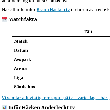
abonnemang för att streamas live.
Här all info inför
Brann Häcken tv
i returen av tredje
Matchfakta
Fält
Match
Datum
Avspark
Arena
Liga
Sänds hos
Vi samlar allt viktigt om sport på tv – varje dag – här 
Inför Häcken Anderlecht tv