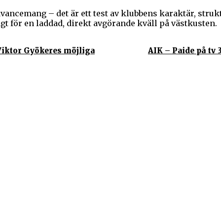
vancemang – det är ett test av klubbens karaktär, strukt
gt för en laddad, direkt avgörande kväll på västkusten.
 Viktor Gyökeres möjliga
AIK – Paide på tv 
rartiklar till allt som har med
aktas som nyheter, men vi vill
eras. Sajten görs av sportälskare
ste som händer i sportvärlden.
tom internet och den verkliga
boll, ishockey, tennis, friidrott,
kel, motorsport, pingis och trav