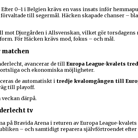
 Efter 0–1 i Belgien krävs en vass insats inför hemmap
förvaltade till segermål. Häcken skapade chanser – 
l mot Djurgården i Allsvenskan, vilket gör torsdagens mö
gsform. För Häcken krävs mod, fokus – och mål.
er matchen
erlecht, avancerar de till
Europa League-kvalets tre
portsliga och ekonomiska möjligheter.
aceras de automatiskt i
tredje kvalomgången till Eur
 till playoff.
n veckan därpå.
erlecht tv
a på Bravida Arena i returen av Europa League-kvalets 
liken – och samtidigt reparera självförtroendet efter 