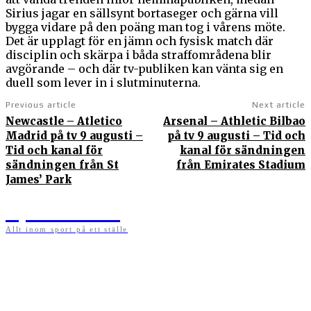
Sirius jagar en sällsynt bortaseger och gärna vill
bygga vidare på den poäng man tog i vårens möte.
Det är upplagt för en jämn och fysisk match där
disciplin och skärpa i båda straffområdena blir
avgörande – och där tv-publiken kan vänta sig en
duell som lever in i slutminuterna.
Previous article
Next article
Newcastle – Atletico
Arsenal – Athletic Bilbao
Madrid på tv 9 augusti –
på tv 9 augusti – Tid och
Tid och kanal för
kanal för sändningen
sändningen från St
från Emirates Stadium
James’ Park
Sportens.se
Allt inom sport på ett ställe
På sportens.se publicerar vi nyheter, guider, speltips och införartiklar till allt som har
med sport att göra. Vi publicerar självklart artiklar som kan betraktas som nyheter, men
vi vill alltid också ha med ett visst mått av åsikter i det som publiceras. Sajten görs av
sportälskare som ständigt håller sig uppdaterade kring det absolut senaste som händer
i sportvärlden. Artiklarna skapas utifrån deras kunskaper som hämtas runtom internet
och den verkliga världen. Vi kan ha fel, men våra åsikter är alltid relevanta. Fotboll,
ishockey, tennis, friidrott, basket, amerikansk fotboll, längdskidor, skidskytte, golf,