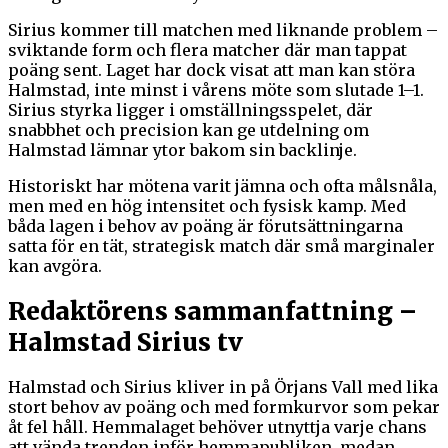
Sirius kommer till matchen med liknande problem –
sviktande form och flera matcher där man tappat
poäng sent. Laget har dock visat att man kan störa
Halmstad, inte minst i vårens möte som slutade 1–1.
Sirius styrka ligger i omställningsspelet, där
snabbhet och precision kan ge utdelning om
Halmstad lämnar ytor bakom sin backlinje.
Historiskt har mötena varit jämna och ofta målsnåla,
men med en hög intensitet och fysisk kamp. Med
båda lagen i behov av poäng är förutsättningarna
satta för en tät, strategisk match där små marginaler
kan avgöra.
Redaktörens sammanfattning –
Halmstad Sirius tv
Halmstad och Sirius kliver in på Örjans Vall med lika
stort behov av poäng och med formkurvor som pekar
åt fel håll. Hemmalaget behöver utnyttja varje chans
att vända trenden inför hemmapubliken, medan