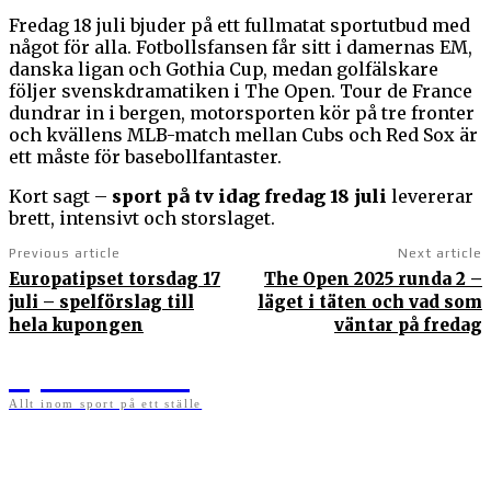
Fredag 18 juli bjuder på ett fullmatat sportutbud med
något för alla. Fotbollsfansen får sitt i damernas EM,
danska ligan och Gothia Cup, medan golfälskare
följer svenskdramatiken i The Open. Tour de France
dundrar in i bergen, motorsporten kör på tre fronter
och kvällens MLB-match mellan Cubs och Red Sox är
ett måste för basebollfantaster.
Kort sagt –
sport på tv idag fredag 18 juli
levererar
brett, intensivt och storslaget.
Previous article
Next article
Europatipset torsdag 17
The Open 2025 runda 2 –
juli – spelförslag till
läget i täten och vad som
hela kupongen
väntar på fredag
Sportens.se
Allt inom sport på ett ställe
På sportens.se publicerar vi nyheter, guider, speltips och införartiklar till allt som har
med sport att göra. Vi publicerar självklart artiklar som kan betraktas som nyheter, men
vi vill alltid också ha med ett visst mått av åsikter i det som publiceras. Sajten görs av
sportälskare som ständigt håller sig uppdaterade kring det absolut senaste som händer