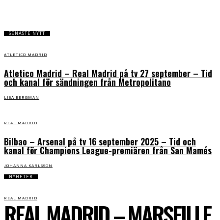
SENASTE NYTT
ATLETICO MADRID
Atletico Madrid – Real Madrid på tv 27 september – Tid
och kanal för sändningen från Metropolitano
LISA BERGMAN
REAL MADRID
Bilbao – Arsenal på tv 16 september 2025 – Tid och
kanal för Champions League-premiären från San Mamés
JOHANNA KARLSSON
NYHETER
REAL MADRID
REAL MADRID – MARSEILLE