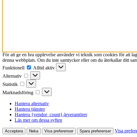
För att ge en bra upplevelse använder vi teknik som cookies för att l
denna webbplats. Om du inte samtycker eller om du återkallar ditt sam
Funktionell
Funktionell
Alltid aktiv
Alternativ
Alternativ
Statistik
Statistik
Marknadsföring
Marknadsföring
Hantera alternativ
Hantera tjänster
Hantera {vendor_count}-leverantörer
Läs mer om dessa syften
Visa prefer
Acceptera
Neka
Visa preferenser
Spara preferenser