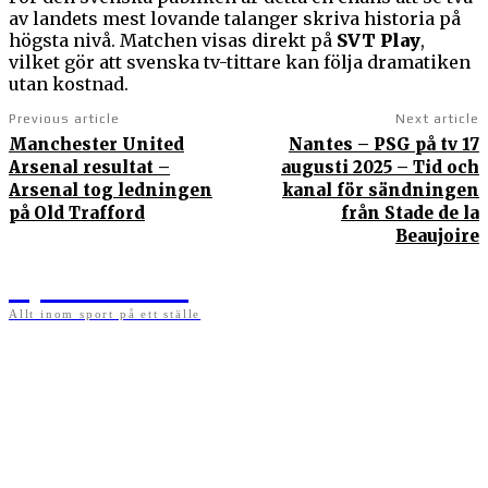
av landets mest lovande talanger skriva historia på
högsta nivå. Matchen visas direkt på
SVT Play
,
vilket gör att svenska tv-tittare kan följa dramatiken
utan kostnad.
Previous article
Next article
Manchester United
Nantes – PSG på tv 17
Arsenal resultat –
augusti 2025 – Tid och
Arsenal tog ledningen
kanal för sändningen
på Old Trafford
från Stade de la
Beaujoire
Sportens.se
Allt inom sport på ett ställe
På sportens.se publicerar vi nyheter, guider, speltips och införartiklar till allt som har
med sport att göra. Vi publicerar självklart artiklar som kan betraktas som nyheter, men
vi vill alltid också ha med ett visst mått av åsikter i det som publiceras. Sajten görs av
sportälskare som ständigt håller sig uppdaterade kring det absolut senaste som händer
i sportvärlden. Artiklarna skapas utifrån deras kunskaper som hämtas runtom internet
och den verkliga världen. Vi kan ha fel, men våra åsikter är alltid relevanta. Fotboll,
ishockey, tennis, friidrott, basket, amerikansk fotboll, längdskidor, skidskytte, golf,
cykel, motorsport, pingis och trav är sporter som vi särskilt gillar att skriva nyheter om.
OM OSS