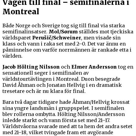
Vägen till final – semifinalerna i
Montreal
Både Norge och Sverige tog sig till final via starka
semifinalinsatser.
Mol/Sørum
ställdes mot tjeckiska
världsparet
Perušič/Schweiner
, men visade sin
klass och vann i raka set med 2–0. Det var ännu en
påminnelse om varför norrmännen är rankade etta i
världen.
Jacob Hölting Nilsson
och
Elmer Andersson
tog en
sensationell seger i semifinalen av
världstourtävlingen i Montreal. Duon besegrade
David Åhman och Jonatan Hellvig i en dramatisk
tresetare och är nu klara för final.
Bara två dagar tidigare hade Åhman/Hellvig krossat
sina yngre landsmän i gruppspelet. I semifinalen
blev rollerna ombytta. Hölting Nilsson/Andersson
inledde starkt och vann första set med 21–17.
Världstvåorna svarade med att ta hem det andra setet
med 21–18, vilket tvingade fram ett avgörande