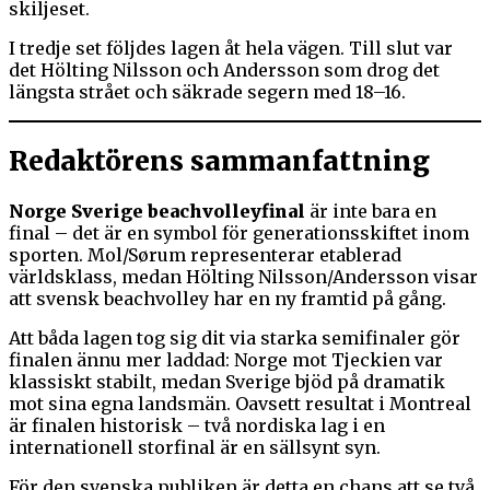
skiljeset.
I tredje set följdes lagen åt hela vägen. Till slut var
det Hölting Nilsson och Andersson som drog det
längsta strået och säkrade segern med 18–16.
Redaktörens sammanfattning
Norge Sverige beachvolleyfinal
är inte bara en
final – det är en symbol för generationsskiftet inom
sporten. Mol/Sørum representerar etablerad
världsklass, medan Hölting Nilsson/Andersson visar
att svensk beachvolley har en ny framtid på gång.
Att båda lagen tog sig dit via starka semifinaler gör
finalen ännu mer laddad: Norge mot Tjeckien var
klassiskt stabilt, medan Sverige bjöd på dramatik
mot sina egna landsmän. Oavsett resultat i Montreal
är finalen historisk – två nordiska lag i en
internationell storfinal är en sällsynt syn.
För den svenska publiken är detta en chans att se två