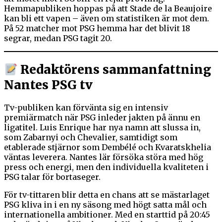
Hemmapubliken hoppas på att Stade de la Beaujoire
kan bli ett vapen – även om statistiken är mot dem.
På 52 matcher mot PSG hemma har det blivit 18
segrar, medan PSG tagit 20.
Redaktörens sammanfattning
Nantes PSG tv
Tv-publiken kan förvänta sig en intensiv
premiärmatch när PSG inleder jakten på ännu en
ligatitel. Luis Enrique har nya namn att slussa in,
som Zabarnyi och Chevalier, samtidigt som
etablerade stjärnor som Dembélé och Kvaratskhelia
väntas leverera. Nantes lär försöka störa med hög
press och energi, men den individuella kvaliteten i
PSG talar för bortaseger.
För tv-tittaren blir detta en chans att se mästarlaget
PSG kliva in i en ny säsong med högt satta mål och
internationella ambitioner. Med en starttid på 20:45