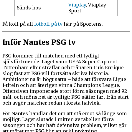
Viaplay
, Viaplay
Sänds hos
Sport
Få koll på all
fotboll på tv
här på Sportens.
Inför Nantes PSG tv
PSG kommer till matchen med ett tydligt
självförtroende. Laget vann UEFA Super Cup mot
Tottenham efter straffar och tränaren Luis Enrique
slog fast att PSG vill fortsätta skriva historia.
Ambitionerna är högt satta – både att försvara Ligue
1-titeln och att återigen vinna Champions League.
Offensiven imponerade stort förra säsongen med 92
mål, och mönstret är tydligt: PSG sätter fart från start
och avgör matcher redan i första halvlek.
För Nantes handlar det om att stå emot så länge som
möjligt. Laget slutade i mitten av tabellen förra
säsongen och har haft defensiva problem, vilket gör
att mötet mot PSG blir en rejäl prövning.