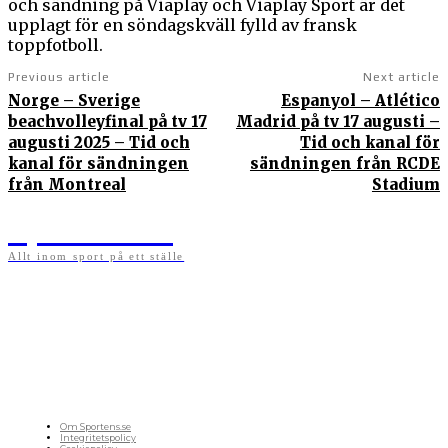
och sändning på Viaplay och Viaplay Sport är det
upplagt för en söndagskväll fylld av fransk
toppfotboll.
Previous article
Next article
Norge – Sverige
Espanyol – Atlético
beachvolleyfinal på tv 17
Madrid på tv 17 augusti –
augusti 2025 – Tid och
Tid och kanal för
kanal för sändningen
sändningen från RCDE
från Montreal
Stadium
Sportens.se
Allt inom sport på ett ställe
På sportens.se publicerar vi nyheter, guider, speltips och införartiklar till allt som har
med sport att göra. Vi publicerar självklart artiklar som kan betraktas som nyheter, men
vi vill alltid också ha med ett visst mått av åsikter i det som publiceras. Sajten görs av
sportälskare som ständigt håller sig uppdaterade kring det absolut senaste som händer
i sportvärlden. Artiklarna skapas utifrån deras kunskaper som hämtas runtom internet
och den verkliga världen. Vi kan ha fel, men våra åsikter är alltid relevanta. Fotboll,
ishockey, tennis, friidrott, basket, amerikansk fotboll, längdskidor, skidskytte, golf,
cykel, motorsport, pingis och trav är sporter som vi särskilt gillar att skriva nyheter om.
OM OSS
Om Sportens.se
Integritetspolicy