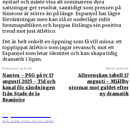
nystart och måste visa att sommarens dyra
satsningar ger resultat, samtidigt som pressen på
Simeone är större än på länge. Espanyol har lägre
förväntningar men kan slå ur underläge inför
hemmapubliken och hoppas förlänga sin positiva
trend mot just Atlético.
Det är helt enkelt en öppning som få vill missa: ett
topptippat Atlético som jagar revansch, mot ett
Espanyol som letar identitet och kan skapa tidig
dramatik i ligan.
Previous article
Next article
Nantes – PSG på tv 17
Allsvenskan tabell 17
augusti 2025 – Tid och
augusti – Mjällby
kanal för sändningen
stormar mot guldet efter
från Stade de la
ny dramatik
Beaujoire
Sportens.se
Allt inom sport på ett ställe
På sportens.se publicerar vi nyheter, guider, speltips och införartiklar till allt som har