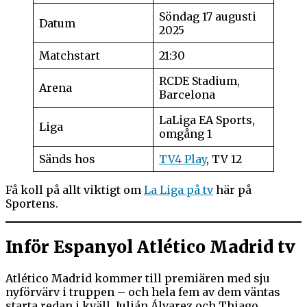
Söndag 17 augusti
Datum
2025
Matchstart
21:30
RCDE Stadium,
Arena
Barcelona
LaLiga EA Sports,
Liga
omgång 1
Sänds hos
TV4 Play
, TV 12
Få koll på allt viktigt om
La Liga på tv
här på
Sportens.
Inför Espanyol Atlético Madrid tv
Atlético Madrid kommer till premiären med sju
nyförvärv i truppen – och hela fem av dem väntas
starta redan i kväll. Julián Álvarez och Thiago