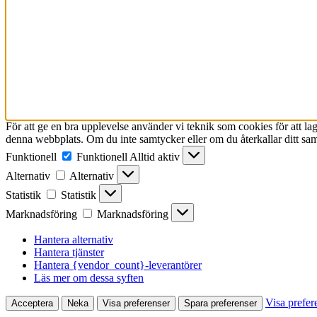
För att ge en bra upplevelse använder vi teknik som cookies för att l
denna webbplats. Om du inte samtycker eller om du återkallar ditt sam
Funktionell
Funktionell
Alltid aktiv
Alternativ
Alternativ
Statistik
Statistik
Marknadsföring
Marknadsföring
Hantera alternativ
Hantera tjänster
Hantera {vendor_count}-leverantörer
Läs mer om dessa syften
Visa prefer
Acceptera
Neka
Visa preferenser
Spara preferenser