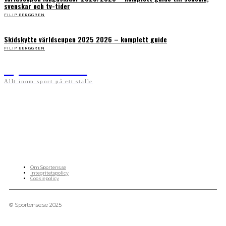
svenskar och tv-tider
FILIP BERGGREN
Skidskytte världscupen 2025 2026 – komplett guide
FILIP BERGGREN
Sportens.se
Allt inom sport på ett ställe
På sportens.se publicerar vi nyheter, guider, speltips och införartiklar till allt som har
med sport att göra. Vi publicerar självklart artiklar som kan betraktas som nyheter, men
vi vill alltid också ha med ett visst mått av åsikter i det som publiceras. Sajten görs av
sportälskare som ständigt håller sig uppdaterade kring det absolut senaste som händer
i sportvärlden. Artiklarna skapas utifrån deras kunskaper som hämtas runtom internet
och den verkliga världen. Vi kan ha fel, men våra åsikter är alltid relevanta. Fotboll,
ishockey, tennis, friidrott, basket, amerikansk fotboll, längdskidor, skidskytte, golf,
cykel, motorsport, pingis och trav är sporter som vi särskilt gillar att skriva nyheter om.
OM OSS
Om Sportens.se
Integritetspolicy
Cookiepolicy
© Sportense.se 2025