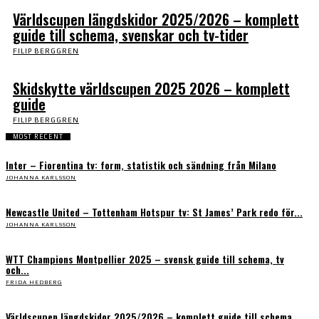
Världscupen längdskidor 2025/2026 – komplett
guide till schema, svenskar och tv-tider
FILIP BERGGREN
Skidskytte världscupen 2025 2026 – komplett
guide
FILIP BERGGREN
MOST RECENT
Inter – Fiorentina tv: form, statistik och sändning från Milano
JOHANNA KARLSSON
Newcastle United – Tottenham Hotspur tv: St James’ Park redo för...
JOHANNA KARLSSON
WTT Champions Montpellier 2025 – svensk guide till schema, tv
och...
FRIDA HEDBERG
Världscupen längdskidor 2025/2026 – komplett guide till schema,