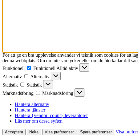
För att ge en bra upplevelse använder vi teknik som cookies för att l
denna webbplats. Om du inte samtycker eller om du återkallar ditt sam
Funktionell
Funktionell
Alltid aktiv
Alternativ
Alternativ
Statistik
Statistik
Marknadsföring
Marknadsföring
Hantera alternativ
Hantera tjänster
Hantera {vendor_count}-leverantörer
Läs mer om dessa syften
Visa prefer
Acceptera
Neka
Visa preferenser
Spara preferenser