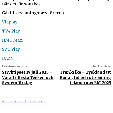
när den är som bäst.
Gå till streamingoperatörerna.
Viaplay
TV4 Play
HMO Max.
SVT Play
DAZN
Previous article
Next article
Stryktipset 19 juli 2025 –
Frankrike – Tyskland tv:
Våra 13 Bästa Tecken och
Kanal, tid och streaming
Systemförslag
i damernas EM 2025
Sportens.se
Allt inom sport på ett ställe
På sportens.se publicerar vi nyheter, guider, speltips och införartiklar till allt som har
med sport att göra. Vi publicerar självklart artiklar som kan betraktas som nyheter, men