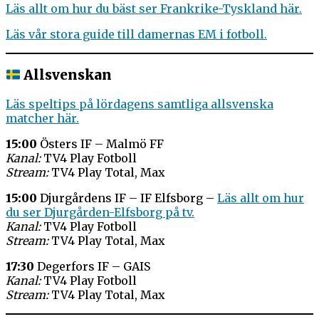
Läs allt om hur du bäst ser Frankrike-Tyskland här.
Läs vår stora guide till damernas EM i fotboll.
Allsvenskan
Läs speltips på lördagens samtliga allsvenska
matcher här.
15:00
Östers IF – Malmö FF
Kanal:
TV4 Play Fotboll
Stream:
TV4 Play Total, Max
15:00
Djurgårdens IF – IF Elfsborg –
Läs allt om hur
du ser Djurgården-Elfsborg på tv.
Kanal:
TV4 Play Fotboll
Stream:
TV4 Play Total, Max
17:30
Degerfors IF – GAIS
Kanal:
TV4 Play Fotboll
Stream:
TV4 Play Total, Max