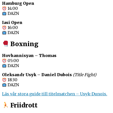
Hamburg Open
14:00
DAZN
Iasi Open
16:00
DAZN
Boxning
Hovhannisyan – Thomas
05:00
DAZN
Oleksandr Usyk – Daniel Dubois
(Title Fight)
18:30
DAZN
Läs vår stora guide till titelmatchen – Usyk-Dunois.
Friidrott