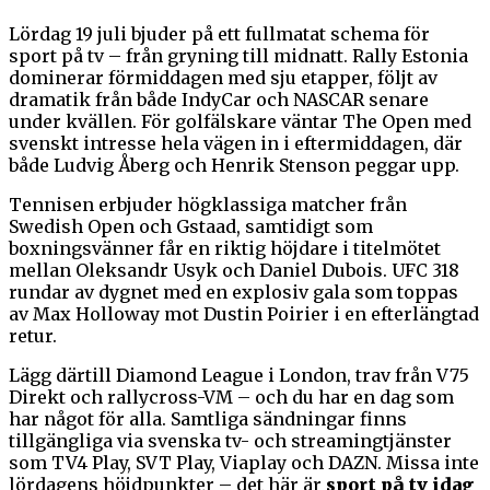
Lördag 19 juli bjuder på ett fullmatat schema för
sport på tv – från gryning till midnatt. Rally Estonia
dominerar förmiddagen med sju etapper, följt av
dramatik från både IndyCar och NASCAR senare
under kvällen. För golfälskare väntar The Open med
svenskt intresse hela vägen in i eftermiddagen, där
både Ludvig Åberg och Henrik Stenson peggar upp.
Tennisen erbjuder högklassiga matcher från
Swedish Open och Gstaad, samtidigt som
boxningsvänner får en riktig höjdare i titelmötet
mellan Oleksandr Usyk och Daniel Dubois. UFC 318
rundar av dygnet med en explosiv gala som toppas
av Max Holloway mot Dustin Poirier i en efterlängtad
retur.
Lägg därtill Diamond League i London, trav från V75
Direkt och rallycross-VM – och du har en dag som
har något för alla. Samtliga sändningar finns
tillgängliga via svenska tv- och streamingtjänster
som TV4 Play, SVT Play, Viaplay och DAZN. Missa inte
lördagens höjdpunkter – det här är
sport på tv idag