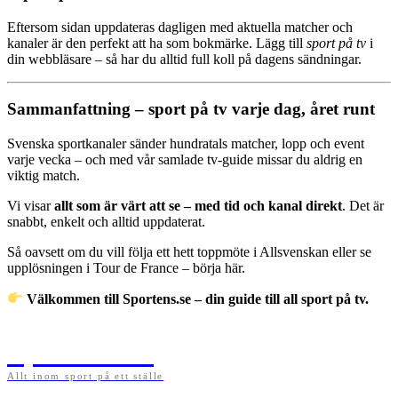
Eftersom sidan uppdateras dagligen med aktuella matcher och
kanaler är den perfekt att ha som bokmärke. Lägg till
sport på tv
i
din webbläsare – så har du alltid full koll på dagens sändningar.
Sammanfattning – sport på tv varje dag, året runt
Svenska sportkanaler sänder hundratals matcher, lopp och event
varje vecka – och med vår samlade tv-guide missar du aldrig en
viktig match.
Vi visar
allt som är värt att se – med tid och kanal direkt
. Det är
snabbt, enkelt och alltid uppdaterat.
Så oavsett om du vill följa ett hett toppmöte i Allsvenskan eller se
upplösningen i Tour de France – börja här.
Välkommen till Sportens.se – din guide till all sport på tv.
Sportens.se
Allt inom sport på ett ställe