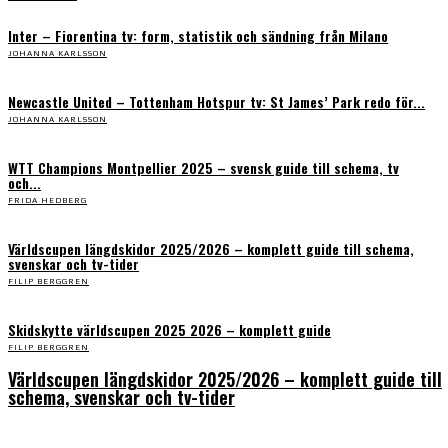
Inter – Fiorentina tv: form, statistik och sändning från Milano
JOHANNA KARLSSON
Newcastle United – Tottenham Hotspur tv: St James’ Park redo för...
JOHANNA KARLSSON
WTT Champions Montpellier 2025 – svensk guide till schema, tv
och...
FRIDA HEDBERG
Världscupen längdskidor 2025/2026 – komplett guide till schema,
svenskar och tv-tider
FILIP BERGGREN
Skidskytte världscupen 2025 2026 – komplett guide
FILIP BERGGREN
Världscupen längdskidor 2025/2026 – komplett guide till
schema, svenskar och tv-tider