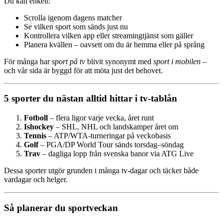
Du kan enkelt:
Scrolla igenom dagens matcher
Se vilken sport som sänds just nu
Kontrollera vilken app eller streamingtjänst som gäller
Planera kvällen – oavsett om du är hemma eller på språng
För många har
sport på tv
blivit synonymt med
sport i mobilen
–
och vår sida är byggd för att möta just det behovet.
5 sporter du nästan alltid hittar i tv-tablån
Fotboll
– flera ligor varje vecka, året runt
Ishockey
– SHL, NHL och landskamper året om
Tennis
– ATP/WTA-turneringar på veckobasis
Golf
– PGA/DP World Tour sänds torsdag–söndag
Trav
– dagliga lopp från svenska banor via ATG Live
Dessa sporter utgör grunden i många tv-dagar och täcker både
vardagar och helger.
Så planerar du sportveckan