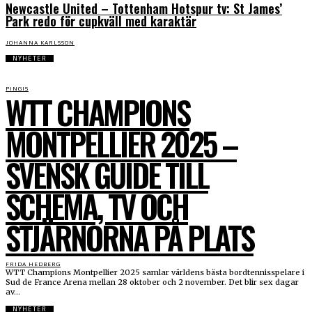
Newcastle United – Tottenham Hotspur tv: St James’
Park redo för cupkväll med karaktär
JOHANNA KARLSSON
NYHETER
PINGIS
WTT CHAMPIONS
MONTPELLIER 2025 –
SVENSK GUIDE TILL
SCHEMA, TV OCH
STJÄRNORNA PÅ PLATS
FRIDA HEDBERG
WTT Champions Montpellier 2025 samlar världens bästa bordtennisspelare i
Sud de France Arena mellan 28 oktober och 2 november. Det blir sex dagar
av...
NYHETER