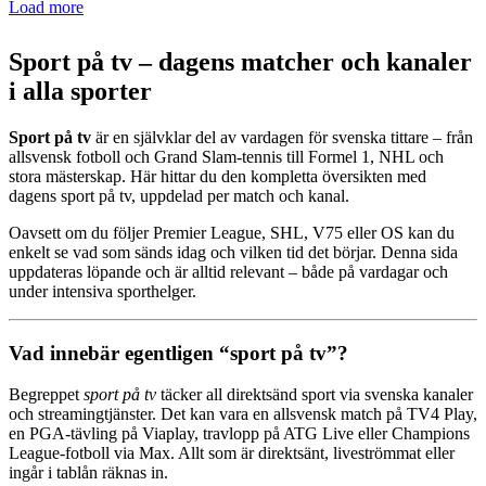
Load more
Sport på tv – dagens matcher och kanaler
i alla sporter
Sport på tv
är en självklar del av vardagen för svenska tittare – från
allsvensk fotboll och Grand Slam-tennis till Formel 1, NHL och
stora mästerskap. Här hittar du den kompletta översikten med
dagens sport på tv, uppdelad per match och kanal.
Oavsett om du följer Premier League, SHL, V75 eller OS kan du
enkelt se vad som sänds idag och vilken tid det börjar. Denna sida
uppdateras löpande och är alltid relevant – både på vardagar och
under intensiva sporthelger.
Vad innebär egentligen “sport på tv”?
Begreppet
sport på tv
täcker all direktsänd sport via svenska kanaler
och streamingtjänster. Det kan vara en allsvensk match på TV4 Play,
en PGA-tävling på Viaplay, travlopp på ATG Live eller Champions
League-fotboll via Max. Allt som är direktsänt, liveströmmat eller
ingår i tablån räknas in.