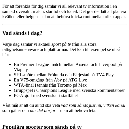
För att förenkla för dig samlar vi all relevant tv-information i en
samlad översikt: match, starttid och kanal. Det gör det lätt att planera
kvällen eller helgen – utan att behöva klicka runt mellan olika appar.
Vad sänds i dag?
Varje dag samlar vi aktuell
sport på tv
från alla stora
rättighetsinnehavare och plattformar. Det kan till exempel se ut så
här:
En Premier League-match mellan Arsenal och Liverpool på
Viaplay
SHL-möte mellan Frölunda och Färjestad på TV4 Play
En V75-omgång från Åby på ATG Live
WTA-final i tennis från Toronto på Max
Gruppspel i Champions League med svenska kommentatorer
PGA-golf med svenskar i startfältet
Vårt mål är att du alltid ska veta
vad som sänds just nu
,
vilken kanal
som gäller och
när det börjar
– utan att behöva leta.
Populära sporter som sänds på tv