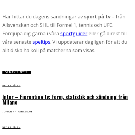
Här hittar du dagens sändningar av
sport på tv
– från
Allsvenskan och SHL till Formel 1, tennis och UFC.
Fördjupa dig gärna i våra
sportguider
eller gå direkt till
våra senaste
speltips
. Vi uppdaterar dagligen för att du
alltid ska ha koll på matcherna som visas.
SENASTE NYTT
SPORT PÅ TV
Inter – Fiorentina tv: form, statistik och sändning från
Milano
JOHANNA KARLSSON
SPORT PÅ TV