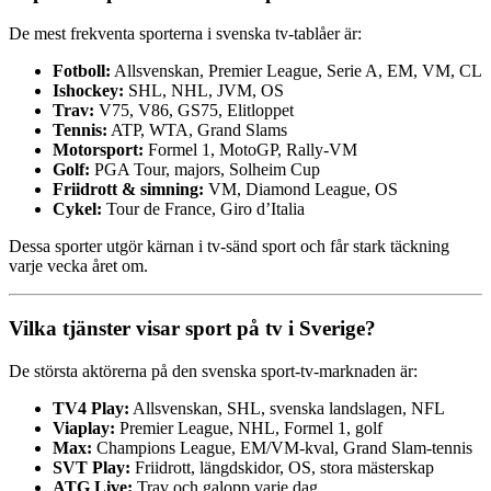
De mest frekventa sporterna i svenska tv-tablåer är:
Fotboll:
Allsvenskan, Premier League, Serie A, EM, VM, CL
Ishockey:
SHL, NHL, JVM, OS
Trav:
V75, V86, GS75, Elitloppet
Tennis:
ATP, WTA, Grand Slams
Motorsport:
Formel 1, MotoGP, Rally-VM
Golf:
PGA Tour, majors, Solheim Cup
Friidrott & simning:
VM, Diamond League, OS
Cykel:
Tour de France, Giro d’Italia
Dessa sporter utgör kärnan i tv-sänd sport och får stark täckning
varje vecka året om.
Vilka tjänster visar sport på tv i Sverige?
De största aktörerna på den svenska sport-tv-marknaden är:
TV4 Play:
Allsvenskan, SHL, svenska landslagen, NFL
Viaplay:
Premier League, NHL, Formel 1, golf
Max:
Champions League, EM/VM-kval, Grand Slam-tennis
SVT Play:
Friidrott, längdskidor, OS, stora mästerskap
ATG Live:
Trav och galopp varje dag